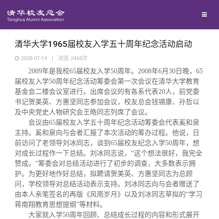
校友联络
回馈母校
地区联络
清华大学1965届校友入学五十周年纪念活动启动
2008-07-14
|
浏览
2468
次
2009
年是我校
65
届校友入学5
0
周年。
2008
年
6
月
30
日晚，
65
媒体平台
年级联络
捐赠项目
届校友入学
50
周年纪念活动筹委会第一次会议在清华大学教育
基金会二楼会议室进行。出席会议的有各系代表
20
人，前党委
百年清华
书记贺美英、方惠坚同志参加会议，校友总会钱锡康、孙哲以
院系校友工作
捐赠新闻
《清华校友通讯》
及中央党史人物研究会王皓同志列席了会议。
会议由
65
届校友入学五十周年纪念活动筹委会代表奚和泉
校友服务
专业委员会
捐赠纪事
《水木清华》
清华人物
主持。奚和泉向与会者汇报了本次活动的筹办过程。他说，日
前访问了老领导刘冰同志，谈到
65
届校友纪念入学50周年，想
对成长过程作一下总结。刘冰同志说，
“
这个想法很好，我完全
校友总会
兴趣群体
捐赠方法
我要订阅
清华故事
终身学习
赞成。
”
筹委会对总结活动进行了初步的调查，大多数表示拥
护。为更好地作好总结，拟聘请贺美英、方惠坚同志为总顾
问，学校领导对总结活动表示支持。刘冰同志向与会者赠送了
关闭
西南联大校友会
义工计划
新媒体平台
青春风采
信息化服务
总会简介
由本人亲笔签名的再版《风雨岁月》以及刘冰同志草拟的
“
学习
蒋南翔教育思想提纲
”
等材料。
大家就入学
50
周年回顾、总结成长过程的内容和形式展开