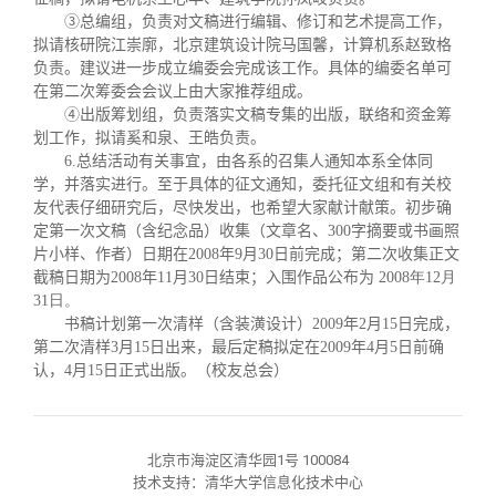
③总编组，负责对文稿进行编辑、修订和艺术提高工作，
拟请核研院江崇廓，北京建筑设计院马国馨，计算机系赵致格
负责。建议进一步成立编委会完成该工作。具体的编委名单可
在第二次筹委会会议上由大家推荐组成。
④出版筹划组，负责落实文稿专集的出版，联络和资金筹
划工作，拟请奚和泉、王皓负责。
6.
总结活动有关事宜，由各系的召集人通知本系全体同
学，并落实进行。至于具体的征文通知，委托征文组和有关校
友代表仔细研究后，尽快发出，也希望大家献计献策。初步确
定第一次文稿（含纪念品）收集（文章名、
300
字摘要或书画照
片小样、作者）日期在
2008
年
9
月
30
日前完成；第二次收集正文
截稿日期为
2008
年
11
月
30
日结束；入围作品公布为
2008
年12
月
31
日
。
书稿计划第一次清样（含装潢设计）
2009
年
2
月
15
日完成，
第二次清样
3
月
15
日出来，最后定稿拟定在
2009
年
4
月
5
日前确
认，
4
月
15
日正式出版。（校友总会）
北京市海淀区清华园1号 100084
技术支持：清华大学信息化技术中心