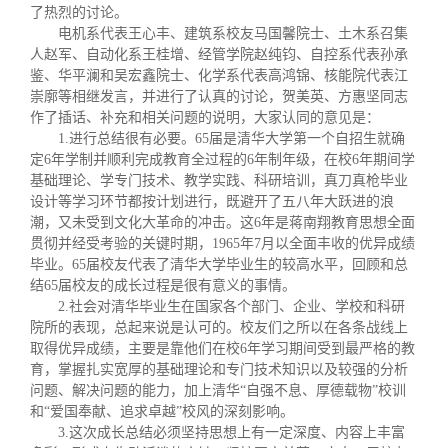
校友文苑
三创大赛
会长致辞
了热烈的讨论。
电机系代表王心丰、建筑系校友马国馨院士、土木系召集
人赵军、自动化系王桂增、经管学院赵纯钧、自控系代表孙承
校友讲坛
实用信息
总会章程
鉴、华平澜和吴宏鑫院士、化学系代表高鸿锦、核能院代表江
崇廓等相继发言，并进行了认真的讨论，贺美英、方惠坚同志
作了插话、补充和相关问题的说明，大家认同的意见是：
校友视界
理事会名单
1.
进行总结很有必要。
65
届是清华大学第一个自招生就确
定
6
年学制并顺利完成教育全过程的
6
年制年级，在校
6
年期间学
基础理论、学专门技术、教学实践、科研培训，真刀真枪毕业
制度法规
设计等学习环节都按计划进行，既避开了五八年大跃进的浪
潮，又未受到文化大革命的冲击。这
6
年是蒋南翔教育思想全面
贯彻并经受考验的关键时期，
1965
年
7
月以全面丰收的优异成绩
联系我们
毕业。
65
届校友代表了清华大学毕业生的较高水平，回顾和总
结
65
届校友的成长过程是很有意义的事情。
2.
社会对清华毕业生在国家各个部门、企业、学校和科研
院所的表现，总起来说是认可的。校友们之所以在各条战线上
取得优异成绩，主要是靠他们在校
6
年学习期间受到最严格的教
育，掌握扎实宽厚的基础理论和专门技术知识以及较强的分析
问题、解决问题的能力，加上清华
“
自强不息、厚德载物
”
校训
和
“
爱国奉献、追求卓越
”
校风的深刻影响。
3.
这次成长总结必须坚持思想上有一定深度、内容上丰富