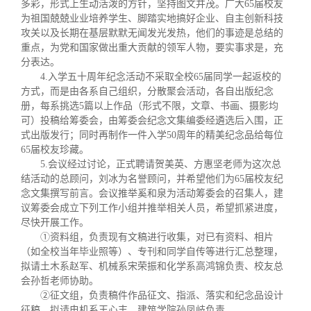
多彩，形式上生动活泼的方针，坚持图文并茂。广大
65
届校友
为祖国兢兢业业培养学生、脚踏实地搞好企业、自主创新科技
攻关以及长期在基层默默无闻发光发热，他们的事迹是总结的
重点，为党和国家做出重大贡献的领军人物，要实事求是，充
分表达。
4.
入学五十周年纪念活动不采取全校
65
届同学一起返校的
方式，而是由各系自己组织，分散聚会活动，各自出版纪念
册，每系挑选
5
篇以上作品（形式不限，文章、书画、摄影均
可）投稿给筹委会，由筹委会纪念文集编委经遴选后入围，正
式出版发行；同时再制作一件入学
50
周年的精美纪念品给每位
65
届校友珍藏。
5.
会议经过讨论，正式聘请贺美英、方惠坚老师为这次总
结活动的总顾问，刘冰为名誉顾问，并希望他们为
65
届校友纪
念文集撰写前言。会议推举奚和泉为活动筹委会的召集人，建
议筹委会成立下列工作小组并推举相关人员，希望抓紧进度，
尽快开展工作。
①资料组，负责现有文稿进行收集，对已有资料、相片
（如全校当年毕业照等）、专刊和同学自传等进行汇总整理，
拟请土木系赵军、机械系宋荣振和化学系高鸿锦负责、校友总
会孙哲老师协助。
②征文组，负责稿件作品征文、指派、落实和纪念品设计
征稿，拟请电机系王心丰、建筑学院孙凤岐负责。