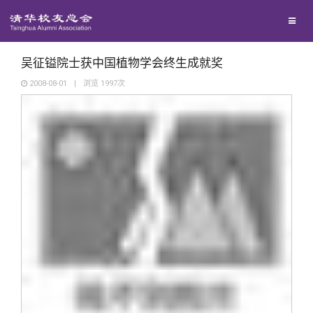
校友联络
回馈母校
地区联络
吴征镒院士获中国植物学会终生成就奖
2008-08-01
|
浏览
1997
次
媒体平台
年级联络
捐赠项目
百年清华
院系校友工作
捐赠新闻
《清华校友通讯》
校友服务
专业委员会
捐赠纪事
《水木清华》
清华人物
校友总会
兴趣群体
捐赠方法
我要订阅
清华故事
终身学习
关闭
西南联大校友会
义工计划
新媒体平台
青春风采
信息化服务
总会简介