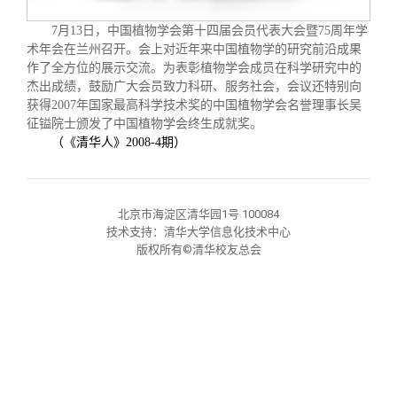
校友文苑
三创大赛
会长致辞
7
月
13
日
，中国植物学会第十四届会员代表大会暨
75
周年学
术年会在兰州召开。会上对近年来中国植物学的研究前沿成果
校友讲坛
实用信息
总会章程
作了全方位的展示交流。为表彰植物学会成员在科学研究中的
杰出成绩，鼓励广大会员致力科研、服务社会，会议还特别向
获得
2007
年国家最高科学技术奖的中国植物学会名誉理事长吴
校友视界
理事会名单
征镒院士颁发了中国植物学会终生成就奖。
（《清华人》
2008-4
期）
制度法规
北京市海淀区清华园1号 100084
联系我们
技术支持：清华大学信息化技术中心
版权所有©清华校友总会