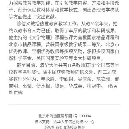
校友文苑
三创大赛
会长致辞
力探索教育教学规律，在引领教学内容、方法和手段改
革、创新课程教材体系和教学模式、创建合理教学梯队
等方面做出了突出贡献。
校友讲坛
实用信息
总会章程
陈信义教授热爱教育教学工作，从教
余年来，始
30
终以教书育人为己任，取得了丰厚的教学和科研成果。
校友视界
理事会名单
他主持的《大学物理》课程被评为首批国家精品课程和
北京市精品课程，曾获国家级教学成果二等奖、北京市
优秀教师、宝钢优秀教师等多项奖励，承担多项国家自
制度法规
然科学基金、美国国家实验室等重大科研项目。
截至目前，清华大学共有
名教师获得
全国高等学
11
“
联系我们
校教学名师奖
。除本届获奖教师陈信义外，前三届获
”
奖教师分别为：申永胜、李砚祖、吴庆余、范钦珊、郝
吉明、袁驷、傅水根、钱易、华成英、柳冠中。
（教务
处 供稿）
北京市海淀区清华园1号 100084
技术支持：清华大学信息化技术中心
版权所有©清华校友总会