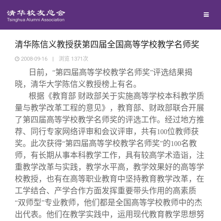
校友联络
回馈母校
地区联络
清华陈信义教授获第四届全国高等学校教学名师奖
2008-09-16
|
浏览
1371
次
日前，
第四届高等学校教学名师奖
评选结果揭
媒体平台
“
年级联络
捐赠项目
”
晓，清华大学陈信义教授榜上有名。
根据《教育部 财政部关于实施高等学校本科教学质
百年清华
院系校友工作
捐赠新闻
《清华校友通讯》
量与教学改革工程的意见》，教育部、财政部联合开展
了第四届高等学校教学名师奖的评选工作。经过地方推
荐、同行专家网络评审和会议评审，共有
位教师获
100
校友服务
专业委员会
捐赠纪事
《水木清华》
清华人物
奖。此次获得
第四届高等学校教学名师奖
的
名教
“
”
100
师，有长期从事本科教学工作，具有较高学术造诣，注
校友总会
兴趣群体
捐赠方法
我要订阅
清华故事
终身学习
重教学改革与实践，教学水平高，教学效果好的高等学
校教授，也有在高等职业教育中坚持教育教学改革，在
工学结合、产学合作方面发挥重要带头作用的高素质
关闭
西南联大校友会
义工计划
新媒体平台
青春风采
信息化服务
总会简介
双师型
专业教师，他们都是全国高等学校教师中的杰
“
”
出代表。他们在教学实践中，运用现代教育教学思想努