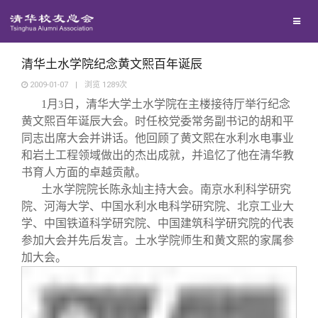
校友联络
回馈母校
地区联络
清华土水学院纪念黄文熙百年诞辰
2009-01-07
|
浏览
1289
次
1
月
日
，清华大学土水学院在主楼接待厅举行纪念
媒体平台
3
年级联络
捐赠项目
黄文熙百年诞辰大会。时任校党委常务副书记的胡和平
同志出席大会并讲话。他回顾了黄文熙在水利水电事业
百年清华
院系校友工作
捐赠新闻
《清华校友通讯》
和岩土工程领域做出的杰出成就，并追忆了他在清华教
书育人方面的卓越贡献。
土水学院院长陈永灿主持大会。南京水利科学研究
校友服务
专业委员会
捐赠纪事
《水木清华》
清华人物
院、河海大学、中国水利水电科学研究院、北京工业大
学、中国铁道科学研究院、中国建筑科学研究院的代表
校友总会
兴趣群体
捐赠方法
我要订阅
清华故事
终身学习
参加大会并先后发言。土水学院师生和黄文熙的家属参
加大会。
关闭
西南联大校友会
义工计划
新媒体平台
青春风采
信息化服务
总会简介