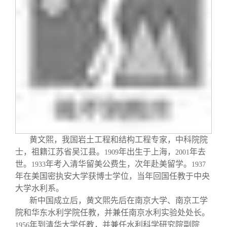
校友文苑
三创大赛
会长致辞
校友讲坛
实用信息
总会章程
校友视界
理事会名单
制度法规
联系我们
黄文煕，我国岩土工程和结构工程专家，中科院院
士，祖籍江苏省吴江县。
年出生于上海，
年去
1909
2001
世。
年考入清华留美公费生，次年赴美留学。
1933
1937
年在美国密执安大学获博士学位，当年回国任教于中央
大学水利系。
新中国成立后，黄文煕先后在南京大学、南京工学
院和华东水利学院任教，并兼任南京水利实验处处长。
年到清华大学任教，并兼任水利科学研究院副院
1956