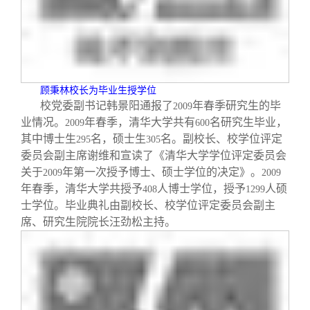
校友文苑
三创大赛
会长致辞
校友讲坛
实用信息
总会章程
校友视界
理事会名单
顾秉林校长为毕业生授学位
校党委副书记韩景阳通报了
年春季研究生的毕
2009
业情况。
年春季，清华大学共有
名研究生毕业，
2009
600
制度法规
其中博士生
名，硕士生
名。副校长、校学位评定
295
305
委员会副主席谢维和宣读了《清华大学学位评定委员会
关于
年第一次授予博士、硕士学位的决定》。
联系我们
2009
2009
年春季，清华大学共授予
人博士学位，授予
人硕
408
1299
士学位。毕业典礼由副校长、校学位评定委员会副主
席、研究生院院长汪劲松主持。