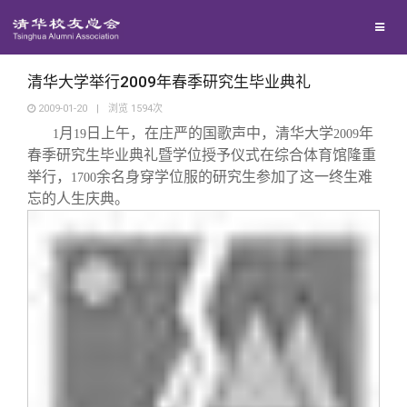
校友联络
回馈母校
地区联络
清华大学举行2009年春季研究生毕业典礼
2009-01-20
|
浏览
1594
次
月
日上午，在庄严的国歌声中，清华大学
年
媒体平台
1
19
年级联络
捐赠项目
2009
春季研究生毕业典礼暨学位授予仪式在综合体育馆隆重
举行，
余名身穿学位服的研究生参加了这一终生难
1700
百年清华
院系校友工作
捐赠新闻
《清华校友通讯》
忘的人生庆典。
校友服务
专业委员会
捐赠纪事
《水木清华》
清华人物
校友总会
兴趣群体
捐赠方法
我要订阅
清华故事
终身学习
关闭
西南联大校友会
义工计划
新媒体平台
青春风采
信息化服务
总会简介