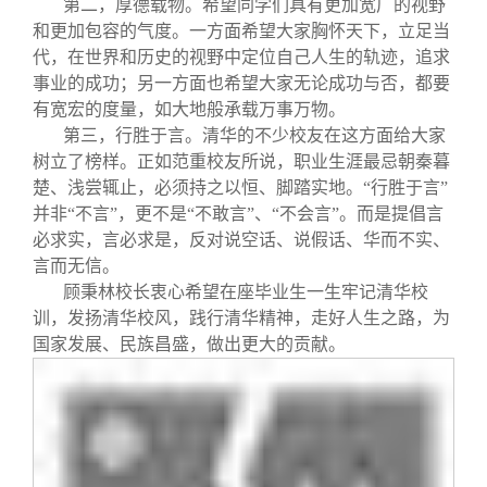
第二，厚德载物。希望同学们具有更加宽广的视野
和更加包容的气度。一方面希望大家胸怀天下，立足当
代，在世界和历史的视野中定位自己人生的轨迹，追求
事业的成功；另一方面也希望大家无论成功与否，都要
有宽宏的度量，如大地般承载万事万物。
第三，行胜于言。清华的不少校友在这方面给大家
树立了榜样。正如范重校友所说，职业生涯最忌朝秦暮
楚、浅尝辄止，必须持之以恒、脚踏实地。“行胜于言”
并非“不言”，更不是“不敢言”、“不会言”。而是提倡言
必求实，言必求是，反对说空话、说假话、华而不实、
言而无信。
顾秉林校长衷心希望在座毕业生一生牢记清华校
训，发扬清华校风，践行清华精神，走好人生之路，为
国家发展、民族昌盛，做出更大的贡献。