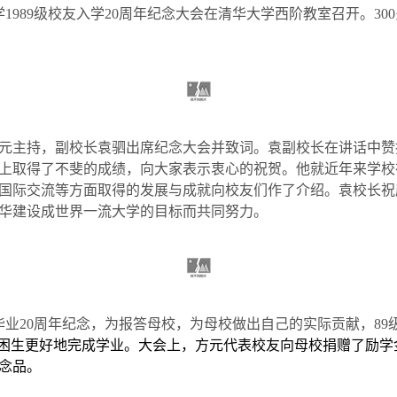
学
1989
级校友入学
20
周年纪念大会在清华大学西阶教室召开。
300
元主持，副校长袁驷出席纪念大会并致词。袁副校长在讲话中赞
上取得了不斐的成绩，向大家表示衷心的祝贺。他就近年来学校
国际交流等方面取得的发展与成就向校友们作了介绍。袁校长祝
华建设成世界一流大学的目标而共同努力。
毕业
20
周年纪念，为报答母校，为母校做出自己的实际贡献，
89
困生更好地完成学业。大会上，方元代表校友向母校捐赠了励学
念品。