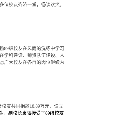
多位校友齐济一堂，畅谈欢笑，
扬
89
级校友在风雨的洗练中学习
在学科建设、师资队伍建设、人
愿广大校友在各自的岗位继续为
级校友共同捐款
18.89
万元，设立
金，副校长袁驷接受了
89
级校友