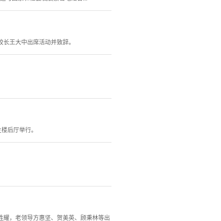
原校长王大中出席活动并致辞。
主楼后厅举行。
姜胜耀，老领导方惠坚、贺美英、顾秉林等出