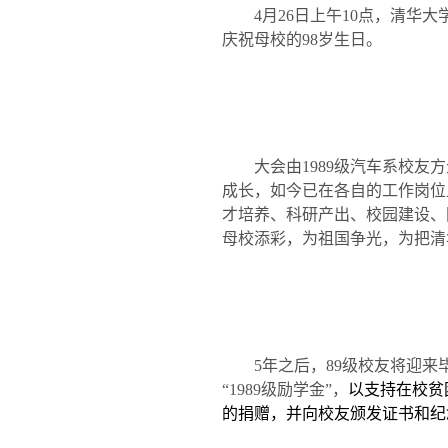
4
月
26
日
上午
10
点，清华大
庆祝母校的
98
岁生日。
大会由
1989
级汽车系校友方
成长，如今已在各自的工作岗位
才培养、科研产出、校园建设、
母校添彩，为祖国争光，为把清
5
年之后，
89
级校友将迎来
“
1989
级励学金”，
以支持在校贫
的捐赠，并向校友颁发证书和纪