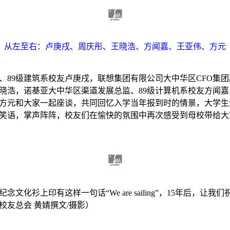
从左至右：卢庚戌、周庆彤、王晓浩、方闻嘉、王亚伟、方元
、
89
级建筑系校友卢庚戌，联想集团有限公司大中华区
CFO
集团
晓浩，诺基亚大中华区渠道发展总监、
89
级计算机系校友方闻嘉
方元和大家一起座谈，共同回忆入学当年报到时的情景，大学生
笑语，掌声阵阵，校友们在愉快的氛围中再次感受到母校带给大
纪念文化衫上印有这样一句话“
We are sailing
”，
15
年后，让我们
校友总会 黄婧撰文
/
摄影）