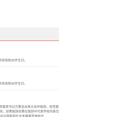
庆祝母校98岁生日。
庆祝母校98岁生日。
校党委原书记方惠坚出席大会并致辞。校党委
主持。邱勇致辞邱勇在致辞中代表学校向各位
与国家和社会发展紧密地结合...