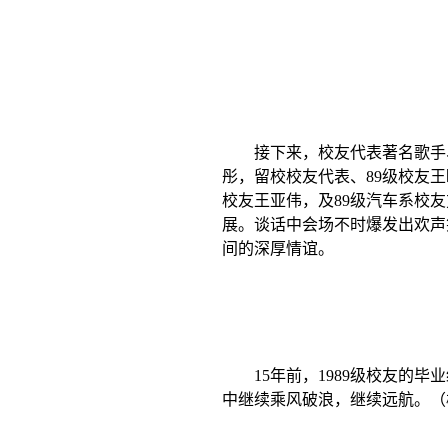
接下来，校友代表著名歌手
彤，留校校友代表、
89
级校友王
校友王亚伟，及
89
级汽车系校友
展。谈话中会场不时爆发出欢声
间的深厚情谊。
15
年前，
1989
级校友的毕业
中继续乘风破浪，继续远航。
（