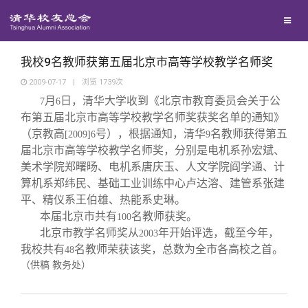
校友联络
回馈母校
地区联络
我校9名教师获第五届北京市高等学校教学名师奖
2009-07-17
|
浏览
1739
次
月
日，清华大学收到《北京市教育委员会关于公
媒体平台
7
6
年级联络
捐赠项目
布第五届北京市高等学校教学名师奖获奖名单的通知》
（京教高
号），根据通知，清华
名教师获得第五
[2009]6
9
百年清华
院系校友工作
捐赠新闻
《清华校友通讯》
届北京市高等学校教学名师奖，分别是电机系孙宏斌、
美术学院郑曙旸、电机系唐庆玉、人文学院阎学通、计
算机系郑纬民、基础工业训练中心卢达溶、建管系张建
校友服务
专业委员会
捐赠纪事
《水木清华》
清华人物
平、精仪系王伯雄、热能系史琳。
本届北京市共有
名教师获奖。
100
校友总会
兴趣群体
捐赠方法
我要订阅
清华故事
终身学习
北京市教学名师奖从
年开始评选，截至今年，
2003
我校共有
名教师荣获该奖，总数为全市各高校之首。
48
（供稿 教务处）
关闭
西南联大校友会
义工计划
新媒体平台
青春风采
信息化服务
总会简介