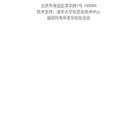
校友文苑
三创大赛
会长致辞
北京市海淀区清华园1号 100084
技术支持：清华大学信息化技术中心
版权所有©清华校友总会
校友讲坛
实用信息
总会章程
校友视界
理事会名单
制度法规
联系我们