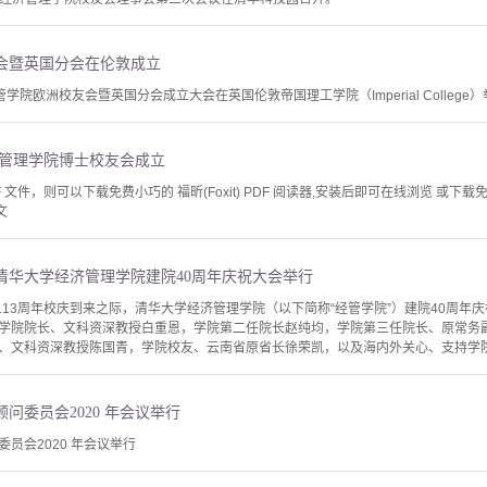
会暨英国分会在伦敦成立
经管学院欧洲校友会暨英国分会成立大会在英国伦敦帝国理工学院（Imperial College
济管理学院博士校友会成立
文件，则可以下载免费小巧的 福昕(Foxit) PDF 阅读器,安装后即可在线浏览 或下载免费的 
文
清华大学经济管理学院建院40周年庆祝大会举行
学113周年校庆到来之际，清华大学经济管理学院（以下简称“经管学院”）建院40周
学院院长、文科资深教授白重恩，学院第二任院长赵纯均，学院第三任院长、原常务
、文科资深教授陈国青，学院校友、云南省原省长徐荣凯，以及海内外关心、支持学院发
问委员会2020 年会议举行
员会2020 年会议举行