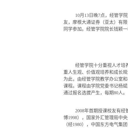
10
月
13
日
晚
7
点，经管学院
友，
摩根大通证券（亚太）有限
同学参加。经管学院院长钱颖一
经管学院十分重视人才培
重人生观、价值观培养和成长规
为此，由经管学院教学办公室和
课程。课程由学院党委书记
杨斌
通过报名选拔产生，每期
80
人。
2008
年首期授课校友有经
博
1998
），国家外汇管理局中央
（经
1980
），中国东方电气集团