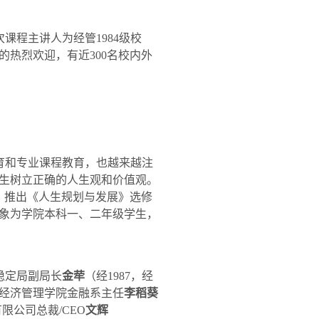
次课程主讲人为
经管
1984
级校
的热烈欢迎，有近
300
名校内外
育和专业课程教育，也越来越注
生树立正确的人生观和价值观。
，推出《人生规划与发展》选修
象为学院本科一、二年级学生，
稳定局副局长
金荦
（经
1987
，经
经济管理学院金融系主任
李稻葵
有限公司总裁
/CEO
文辉