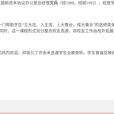
实施新资本协议办公室总经理
文兵
（经
1988
，经硕
1993
），经管
一门帮助学生“立大志、入主流，上大舞台，成大事业”的选修类
同时，这一课程形式充分整合校友资源，将校友工作由校外拓展
的热烈欢迎，并吸引了许多未选课学生全赖旁听。学生普遍反映