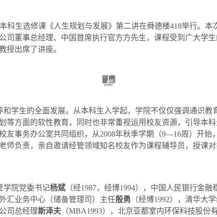
本科生选修课《人生规划与发展》第二讲在舜德楼
418
举行。本
公司董事总经理、中国首席执行官方方先生，课程受到广大学生
教授出席了讲座。
养和学生的全面发展。从本科生入学起，学院不仅仅强调通识教
划等方面的软性教育，同时也非常重视运用校友资源，引导本科
校友事务办公室共同组织，从
2008
年秋季学期（
9
—
16
周）开始
老师负责，亲自邀请经管领域知名校友作为课程辅导员，授课对
管学院党委书记
杨斌
（经
1987
，经博
1994
），中国人民银行金融
外汇业务中心（储备管理司）主任
殷勇
（经博
1992
），清华大学
公司总经理
斯泽夫
（
MBA1993
），北京亚都室内环保科技股份