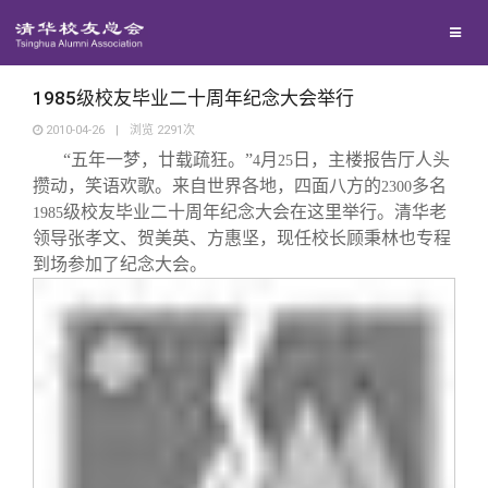
校友联络
回馈母校
地区联络
1985级校友毕业二十周年纪念大会举行
2010-04-26
|
浏览
2291
次
“五年一梦，廿载疏狂。”
月
日，主楼报告厅人头
媒体平台
年级联络
捐赠项目
4
25
攒动，笑语欢歌。来自世界各地，四面八方的
多名
2300
级校友毕业二十周年纪念大会在这里举行。清华老
1985
百年清华
院系校友工作
捐赠新闻
《清华校友通讯》
领导张孝文、贺美英、方惠坚，现任校长顾秉林也专程
到场参加了纪念大会。
校友服务
专业委员会
捐赠纪事
《水木清华》
清华人物
校友总会
兴趣群体
捐赠方法
我要订阅
清华故事
终身学习
关闭
西南联大校友会
义工计划
新媒体平台
青春风采
信息化服务
总会简介