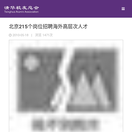
校友联络
回馈母校
地区联络
北京215个岗位招聘海外高层次人才
2010-05-18
|
浏览
1471
次
媒体平台
年级联络
捐赠项目
百年清华
院系校友工作
捐赠新闻
《清华校友通讯》
校友服务
专业委员会
捐赠纪事
《水木清华》
清华人物
校友总会
兴趣群体
捐赠方法
我要订阅
清华故事
终身学习
关闭
西南联大校友会
义工计划
新媒体平台
青春风采
信息化服务
总会简介