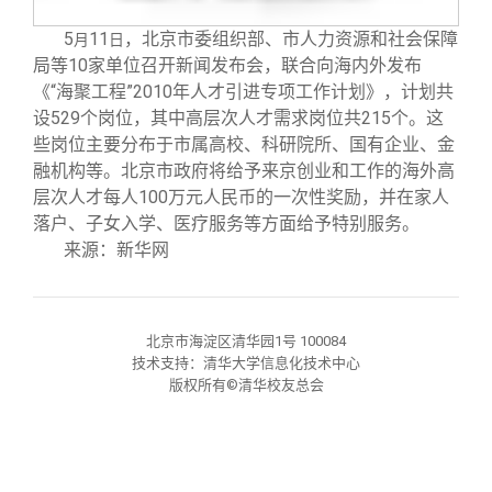
校友文苑
三创大赛
会长致辞
5
11
，北京市委组织部、市人力资源和社会保障
月
日
局等10
家单位召开新闻发布会，联合向海内外发布
校友讲坛
实用信息
总会章程
《“海聚工程”
2010
年人才引进专项工作计划》，计划共
设
529
个岗位，其中高层次人才需求岗位共
215
个。这
校友视界
理事会名单
些岗位主要分布于市属高校、科研院所、国有企业、金
融机构等。北京市政府将给予来京创业和工作的海外高
层次人才每人
100
万元人民币的一次性奖励，并在家人
制度法规
落户、子女入学、医疗服务等方面给予特别服务。
来源：新华网
联系我们
北京市海淀区清华园1号 100084
技术支持：清华大学信息化技术中心
版权所有©清华校友总会