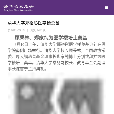
校友联络
回馈母校
地区联络
清华大学郑裕彤医学楼奠基
2011-03-10
|
浏览
2441
次
顾秉林、郑家纯为医学楼培土奠基
媒体平台
年级联络
捐赠项目
月
日上午，清华大学郑裕彤医学楼奠基典礼在医
3
10
学院南侧广场举行。清华大学校长顾秉林，全国政协常
百年清华
院系校友工作
捐赠新闻
《清华校友通讯》
委、周大福慈善基金理事长郑家纯博士分别致辞并为医
学楼培土奠基。清华大学常务副校长、教育基金会副理
校友服务
事长陈吉宁主持典礼。
专业委员会
捐赠纪事
《水木清华》
清华人物
校友总会
兴趣群体
捐赠方法
我要订阅
清华故事
终身学习
关闭
西南联大校友会
义工计划
新媒体平台
青春风采
信息化服务
总会简介