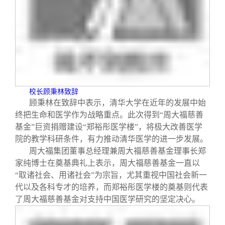
校友文苑
三创大赛
会长致辞
校友讲坛
实用信息
总会章程
校友视界
理事会名单
校长顾秉林致辞
制度法规
顾秉林在致辞中表示，清华大学在近年的发展中始
终把生命和医学作为战略重点。此次得到“周大福慈善
联系我们
基金”巨资捐赠建设“郑裕彤医学楼”，将极大改善医学
院的教学科研条件，有力推动清华医学的进一步发展。
周大福集团董事总经理兼周大福慈善基金理事长郑
家纯博士在奠基典礼上表示，周大福慈善基金一直以
“取诸社会、用诸社会”为宗旨，尤其重视中国社会新一
代以及各科专才的培养，而郑裕彤医学楼的奠基则代表
了周大福慈善基金对支持中国医学研究的坚定决心。