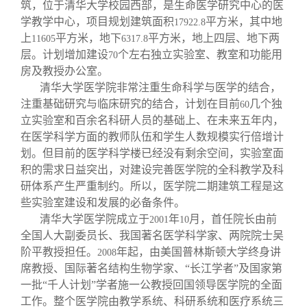
筑，位于清华大学校园西部，是生命医学研究中心的医
学教学中心，项目规划建筑面积
平方米，其中地
17922.8
上
平方米，地下
平方米，地上四层、地下两
11605
6317.8
层。计划增加建设
个左右独立实验室、教室和功能用
70
房及教授办公室。
清华大学医学院非常注重生命科学与医学的结合，
注重基础研究与临床研究的结合，计划在目前
几个独
60
立实验室和百余名科研人员的基础上、在未来五年内，
在医学科学方面的教师队伍和学生人数规模实行倍增计
划。但目前的医学科学楼已经没有剩余空间，实验室面
积的需求日益突出，对建设完善医学院的全科教学及科
研体系产生严重制约。所以，医学院二期建筑工程是这
些实验室建设和发展的必备条件。
清华大学医学院成立于
年
月，首任院长由前
2001
10
全国人大副委员长、我国著名医学科学家、两院院士吴
阶平教授担任。
年起，由美国普林斯顿大学终身讲
2008
席教授、国际著名结构生物学家、“长江学者”及国家第
一批“千人计划”学者施一公教授回国领导医学院的全面
工作。整个医学院由教学系统、科研系统和医疗系统三