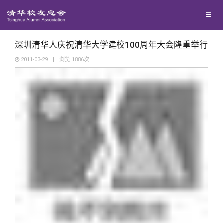
校友联络
回馈母校
地区联络
深圳清华人庆祝清华大学建校100周年大会隆重举行
2011-03-29
|
浏览
1886
次
媒体平台
年级联络
捐赠项目
百年清华
院系校友工作
捐赠新闻
《清华校友通讯》
校友服务
专业委员会
捐赠纪事
《水木清华》
清华人物
校友总会
兴趣群体
捐赠方法
我要订阅
清华故事
终身学习
关闭
西南联大校友会
义工计划
新媒体平台
青春风采
信息化服务
总会简介