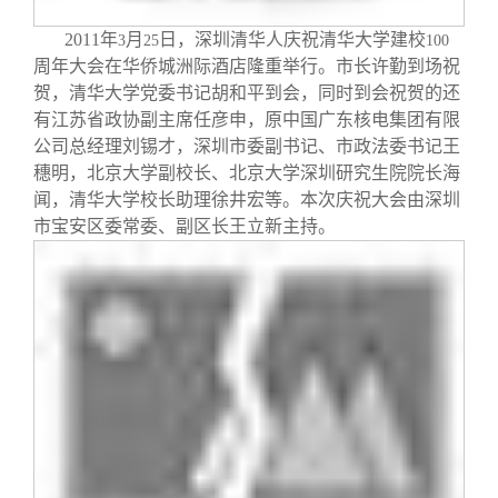
校友文苑
三创大赛
会长致辞
2011
年
月
日，深圳清华人庆祝清华大学建校
3
25
100
周年大会在华侨城洲际酒店隆重举行。市长许勤到场祝
校友讲坛
实用信息
总会章程
贺，清华大学党委书记胡和平到会，同时到会祝贺的还
有江苏省政协副主席任彦申，原中国广东核电集团有限
校友视界
理事会名单
公司总经理刘锡才，深圳市委副书记、市政法委书记王
穗明，北京大学副校长、北京大学深圳研究生院院长海
闻，清华大学校长助理徐井宏等。本次庆祝大会由深圳
制度法规
市宝安区委常委、副区长王立新主持。
联系我们