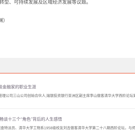
转型、可持续发展及区域经济发展等议题。
渊）
谈金融家的职业生涯
金管理公司三山公司创始合伙人,瑞银投资银行亚洲区副主席李山做客清华大学西阶论坛
畅谈十三个“角色”背后的人生感悟
前稽查特派员、清华大学工物系1958级校友刘吉做客清华大学第二十八期西阶论坛，与