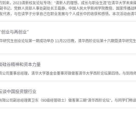
日的到来，2023清新校友论坛专场：“清新人的理想、成长与职业生涯”在清华大学未
副书记、党群人资部人事处副处长王磊静，中国人民大学新闻学院教授、国家传播战
友代表，与在读学子分享自己在职业发展与个人成长中的收获和感悟。本次活动由清华校
“创业与再创业”
华研究生创业论坛第一期成功举办 11月22日晚，清华西阶论坛第十六期暨清华研究生
谈硅谷精神和资本力量
投资公司董事总经理，清华大学基金会董事邓锋做客清华大学西阶论坛第四场，与到场师
坛谈中国投资银行业
有限公司副总经理黄卫东（90级经管硕士）做客第三期“清华西阶论坛”，与同学们畅谈