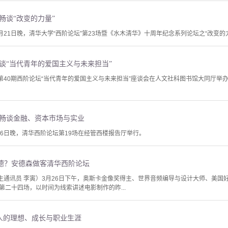
畅谈“改变的力量”
11月21日晚，清华大学“西阶论坛”第23场暨《水木清华》十周年纪念系列论坛之“改变
谈“当代青年的爱国主义与未来担当”
学第40期西阶论坛“当代青年的爱国主义与未来担当”座谈会在人文社科图书馆大同厅举
 畅谈金融、资本市场与实业
月16日晚，清华西阶论坛第19场在经管西楼报告厅举行。
德？安德森做客清华西阶论坛
学生通讯员 李寅）3月26日下午，奥斯卡金像奖得主、世界音频编导与设计大师、美国
二十四场，以时间为线索讲述电影制作的昨...
新人的理想、成长与职业生涯