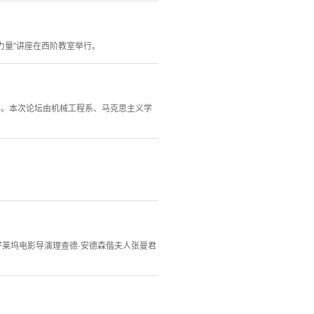
的力量”讲座在西阶教室举行。
办。本次论坛由机械工程系、马克思主义学
好莱坞电影导演理查德·安德森偕夫人张曼君