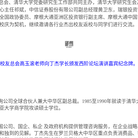
友总会、清华大学党委研究生工作部共同主办，清华大学研究生
心主任祁斌，中信证券股份有限公司副总经理黄卫东，瑞银投资
全国政协委员、摩根大通亚洲区投资银行副主席、摩根大通中国
校庆为契机，继续邀请各行业杰出校友返校与同学们进行交流。
校友总会高玉滚老师
向丁杰学长颁发西阶论坛演讲嘉宾纪念牌。
询公司全球合伙人兼大中华区副总裁。
1985
至
1990
年就读于清华
亚大学商学院攻读硕士学位。
国公司、国企、私企 及政府机构提供管理咨询服务，在企业战
和独到的见解。丁杰先生在罗兰贝格大中华区重点负责消费品、