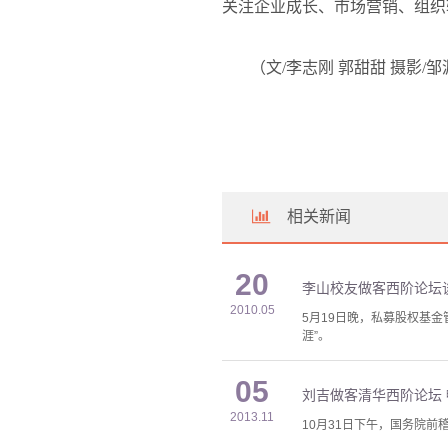
关注企业成长、市场营销、组织
（文
/
李志刚 郭甜甜
摄影
/
邹
相关新闻
20
李山校友做客西阶论坛
2010.05
5月19日晚，私募股权基
涯”。
05
刘吉做客清华西阶论坛 
2013.11
10月31日下午，国务院