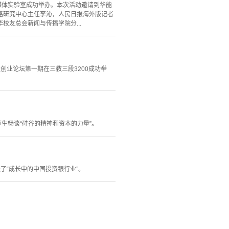
来媒体实验室成功举办。本次活动邀请到华能
略研究中心主任李沁，人民日报海外版记者
友总会新闻与传播学院分...
创业论坛第一期在三教三段3200成功举
生畅谈“硅谷的精神和资本的力量”。
了“成长中的中国投资银行业”。