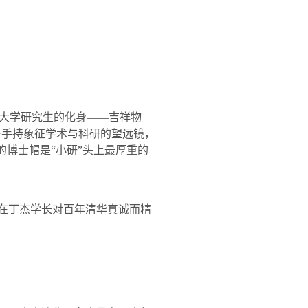
大学研究生的化身——吉祥物
一手持象征学术与科研的望远镜，
的博士帽是“小研”头上最厚重的
坛在丁杰学长对百年清华真诚而精