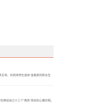
第五场，向到场师生道来“金融家的职业生
师生畅谈自己十三个“角色”背后的心路历程。