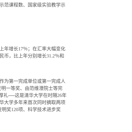
示范课程数、国家级实验教学示
上年增长
17
％；在汇率大幅变化
民币，比上年分别增长
31.2
％和
作为第一完成单位或第一完成人
发明一等奖、由范维澄院士等完
厚礼──这是清华大学在时隔
26
年
华大学多年来首次同时摘取两项
发明奖
120
项、科学技术进步奖