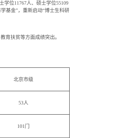
士学位
11767
人、硕士学位
55109
学基金”，重新启动“博士生科研
、教育扶贫等方面成绩突出。
北京市级
53
人
101
门