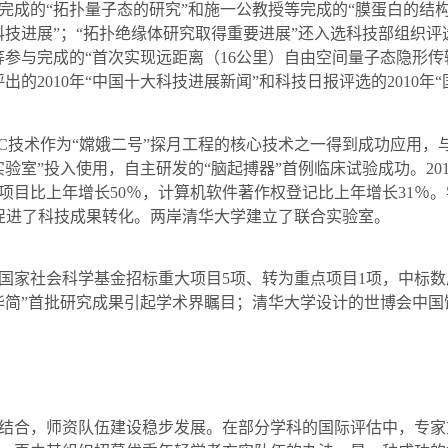
的“拓扑量子态的研究”和施一公教授等完成的“膜蛋白的结构
科技进展”；“拓扑绝缘体研究取得重要进展”还入选科技部组织评
等参与完成的“首次实现远距离（
16
公里）自由空间量子态隐形传
评出的
2010
年“中国十大科技进展新闻”和科技日报评选的
2010
年“
C
技术作为“嫦娥二号”探月工程的核心技术之一得到成功应用，
实验室”投入使用，自主研发的“脑起搏器”首例临床试验成功。
20
项目比上年增长
50
％，计算机软件著作权登记比上年增长
31
％。
促进了科技成果转化。两岸清华大学建立了联合实验室。
家社会科学基金招标重大项目
5
项、转为重点项目
1
项，中标数
华简”首批研究成果引起学术界瞩目；清华大学设计的世博会中国
合，师资队伍建设稳步发展。在部分学科的国际评估中，专家充