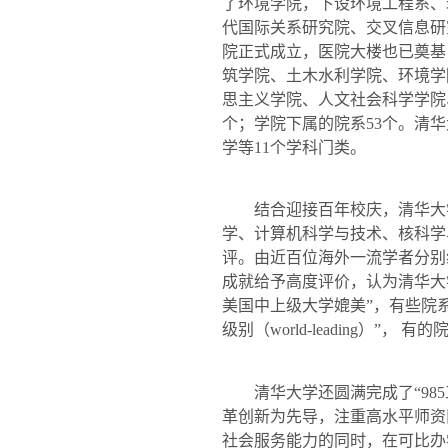
了环境学院，下设环境工程系、
代国际关系研究院、交叉信息研
院正式成立，医院大楼也已奠基
筑学院、土木水利学院、环境学
思主义学院、人文社会科学学院
个；学院下属的院系
53
个。清华
学等
11
个学科门类。
结合迎接百年校庆，清华大
学、计算机科学与技术、核科学
评。由近百位海外一流学者分别
成就给予高度评价，认为清华大
美国中上级大学媲美”，有些院
级别（
world-leading
）”， 有的
清华大学还圆满完成了“
985
革创新为先导，注重高水平师资
社会服务能力的同时，在可比办