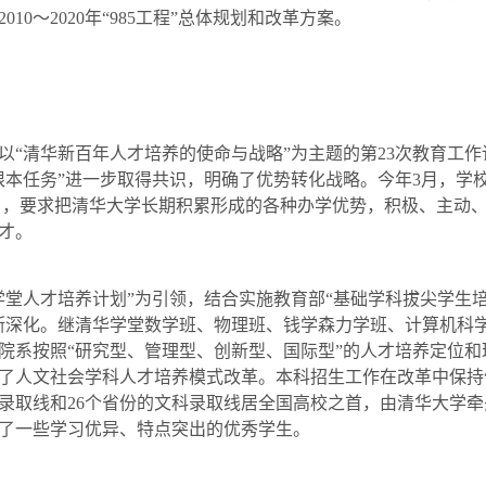
2010
～
2020
年“
985
工程”总体规划和改革方案。
“清华新百年人才培养的使命与战略”为主题的第
23
次教育工作
根本任务”进一步取得共识，明确了优势转化战略。今年
3
月，学
》，要求把清华大学长期积累形成的各种办学优势，积极、主动
新人才。
人才培养计划”为引领，结合实施教育部“基础学科拔尖学生培
断深化。继清华学堂数学班、物理班、钱学森力学班、计算机科
院系按照“研究型、管理型、创新型、国际型”的人才培养定位
了人文社会学科人才培养模式改革。本科招生工作在改革中保持
录取线和
26
个省份的文科录取线居全国高校之首，由清华大学牵
了一些学习优异、特点突出的优秀学生。