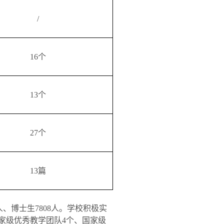
/
16
个
13
个
27
个
13
篇
人、博士生
7808
人。学校积极实
家级优秀教学团队
4
个、国家级