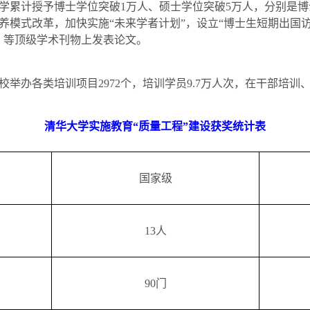
学累计授予博士学位突破
1
万人、硕士学位突破
5
万人，分别是博
养模式改革，加快实施“未来学者计划”，设立“博士生短期出国访
》等顶级学术刊物上发表论文。
校举办各类培训项目
2972
个，培训学员
9.7
万人次，在干部培训
清华大学实施教育“质量工程”建设获奖统计表
国家级
13
人
90
门