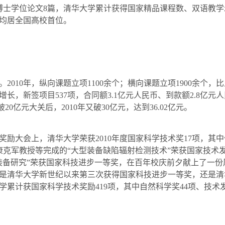
博士学位论文
8
篇，清华大学累计获得国家精品课程数、双语教学
均居全国高校首位。
。
2010
年，纵向课题立项
1100
余个；横向课题立项
1900
余个，比
增长，新签项目
537
项，合同额
3.1
亿元人民币、到款额
2.8
亿元人
破
20
亿元大关后，
2010
年又破
30
亿元，达到
36.02
亿元。
励大会上，清华大学荣获
2010
年度国家科学技术奖
17
项，其中
康克军教授等完成的“大型装备缺陷辐射检测技术”荣获国家技术
装备研究”荣获国家科技进步一等奖，在百年校庆前夕献上了一份
是清华大学新世纪以来第三次获得国家科技进步一等奖，还是清
学累计获国家科学技术奖励
419
项，其中自然科学奖
44
项、技术