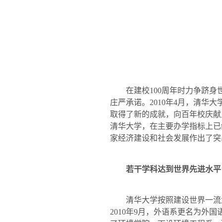
在建校
100
周年时力争跻身
庄严承诺。
2010
年
4
月，清华大
取得了新的成就，向百年校庆献
清华大学，在主要办学指标上已
家经济建设和社会发展作出了突
若干学科达到世界先进水平
清华大学按照建设世界一流大
2010
年
9
月，外语系更名为外国