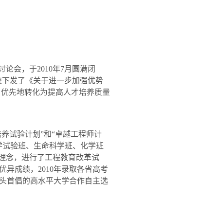
讨论会，于
2010
年
7
月圆满闭
校下发了《关于进一步加强优势
、优先地转化为提高人才培养质量
养试验计划”和“卓越工程师计
学试验班、生命科学班、化学班
和理念，进行了工程教育改革试
优异成绩，
2010
年录取各省高考
头首倡的高水平大学合作自主选