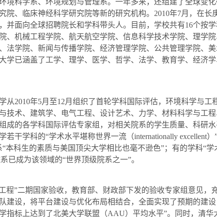
环境科学系、环境规划与管理系。一年多来，还组建了全球变化
究院、临床神经科学研究院等新的研究机构。
2010
年
7
月，在长
，并面向全球招聘院长和学科带头人。目前，学校共有
16
个按学
院、机械工程学院、航天航空学院、信息科学技术学院、理学院
、法学院、新闻与传播学院、经济管理学院、公共管理学院、美
大学已涵盖了工学、理学、医学、哲学、法学、教育学、经济学
学从
2010
年
5
月至
12
月组织了首轮学科国际评估，环境科学与工
与技术、建筑学、电气工程、设计艺术、力学、材料科学与工程
组成的各学科国际评估专家组，对相关院系的学生质量、科研水
学若干学科的“学术水平堪称世界一流（
internationally excellent
）
系“本科生的素质与美国顶尖大学相比也毫不逊色”；有的学科“
院系已成为该领域的“世界顶级院系之一”。
工程”二期国家验收，教育部、财政部下发的验收专家组意见，
队建设，将平台建设与优化布局相结合，全面实现了预期的建设
学指标上达到了北美大学联盟（
AAU
）平均水平”。同时，清华