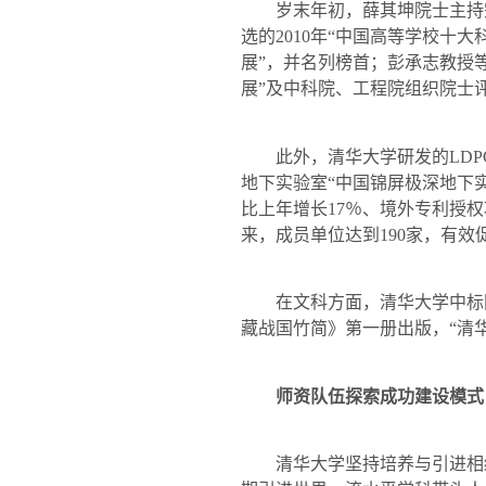
岁末年初，薛其坤院士主持完成
选的
2010
年“中国高等学校十大
展”，并名列榜首；彭承志教授
展”及中科院、工程院组织院士
此外，清华大学研发的
LDP
地下实验室“中国锦屏极深地下
比上年增长
17
％、境外专利授权
来，成员单位达到
190
家，有效
在文科方面，清华大学中标国
藏战国竹简》第一册出版，“清
师资队伍探索成功建设模式
清华大学坚持培养与引进相结