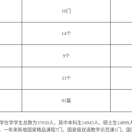
10
门
14
个
9
个
33
个
91
篇
学在学学生总数为
37650
人，其中本科生
14943
人、硕士生
14899
设，一年来新增国家精品课程
7
门、国家级双语教学示范课
1
门、国