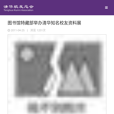
校友联络
回馈母校
地区联络
图书馆特藏部举办清华知名校友资料展
2011-04-25
|
浏览
1251
次
媒体平台
年级联络
捐赠项目
百年清华
院系校友工作
捐赠新闻
《清华校友通讯》
校友服务
专业委员会
捐赠纪事
《水木清华》
清华人物
校友总会
兴趣群体
捐赠方法
我要订阅
清华故事
终身学习
关闭
西南联大校友会
义工计划
新媒体平台
青春风采
信息化服务
总会简介