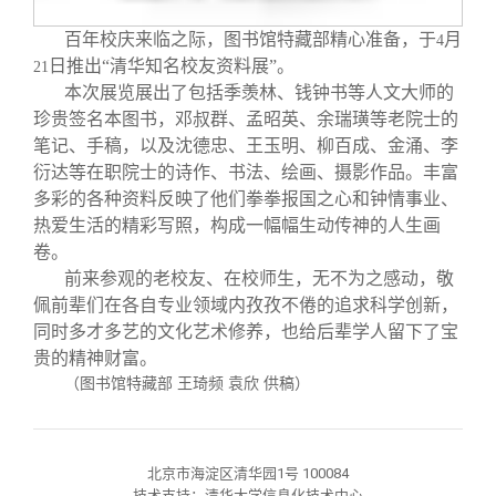
校友文苑
三创大赛
会长致辞
百年校庆来临之际，图书馆特藏部精心准备，于
月
4
日推出“清华知名校友资料展”。
21
校友讲坛
实用信息
总会章程
本次展览展出了包括季羡林、钱钟书等人文大师的
珍贵签名本图书，邓叔群、孟昭英、余瑞璜等老院士的
校友视界
理事会名单
笔记、手稿，以及沈德忠、王玉明、柳百成、金涌、李
衍达等在职院士的诗作、书法、绘画、摄影作品。丰富
多彩的各种资料反映了他们拳拳报国之心和钟情事业、
制度法规
热爱生活的精彩写照，构成一幅幅生动传神的人生画
卷。
联系我们
前来参观的老校友、在校师生，无不为之感动，敬
佩前辈们在各自专业领域内孜孜不倦的追求科学创新，
同时多才多艺的文化艺术修养，也给后辈学人留下了宝
贵的精神财富。
（图书馆特藏部 王琦频 袁欣 供稿）
北京市海淀区清华园1号 100084
技术支持：清华大学信息化技术中心