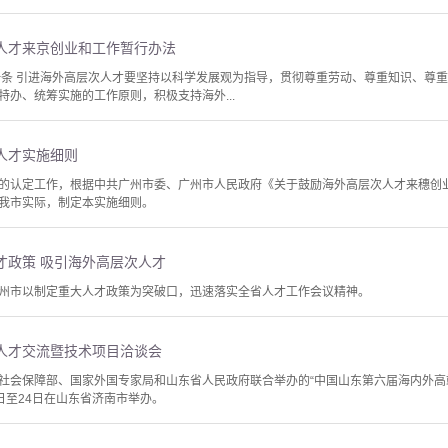
人才来京创业和工作暂行办法
一条 引进海外高层次人才要坚持以科学发展观为指导，贯彻尊重劳动、尊重知识、尊
办、统筹实施的工作原则，积极支持海外...
人才实施细则
的认定工作，根据中共广州市委、广州市人民政府《关于鼓励海外高层次人才来穗创业和
我市实际，制定本实施细则。
才政策 吸引海外高层次人才
州市以制定重大人才政策为突破口，迅速落实全省人才工作会议精神。
人才交流暨技术项目洽谈会
社会保障部、国家外国专家局和山东省人民政府联合举办的“中国山东第六届海内外高
3日至24日在山东省济南市举办。