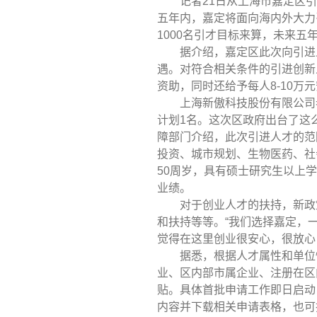
记者
21
日从上海市嘉定区引
五年内，嘉定将面向海内外大力
1000
名引才目标来算，未来五
据介绍，嘉定区此次向引进
遇。对符合相关条件的引进创新
资助，同时还给予每人
8-10
万元
上海新傲科技股份有限公司
计划
1
名。这次区政府出台了这
障部门介绍，此次引进人才的范
投资、城市规划、生物医药、社
50
周岁，具有硕士研究生以上学
业绩。
对于创业人才的扶持，新政
和扶持等等。“我们选择嘉定，
觉得在这里创业很安心，很放心
据悉，根据人才属性和单位
业、区内部市属企业、注册在区
贴。具体首批申请工作即日启动
内容并下载相关申请表格，也可