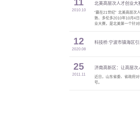
11
北美高层次人才创业大
2010.10
“赢在21世纪” 北美高层
敦、多伦多2010年10月
业大赛，是北美第一个针对
12
科技桥:宁波市镇海区
2020.08
25
济南高新区：让高层次
2011.11
近日，山东省委、省政府对
号。