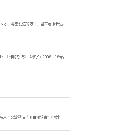
重人才、尊重创造的方针，坚持着眼长远、
工作的办法》（穗字﹝2008﹞18号，
端人才交流暨技术项目洽谈会”（海洽