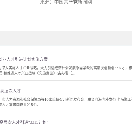
来源：中国共产党新闻网
创业人才引进计划实施方案
2号)为深入实施人才兴业战略，大力引进经济社会发展急需紧缺的高层次创新创业人才，
5号)和推进人才兴业战略《实施意见》(吉办发〔...
外高层次人才
、市人力资源和社会保障局等10家单位召开新闻发布会，联合向海内外发布《“海聚工程
次人才需求岗位共215个。
高层次人才引进“3315计划”