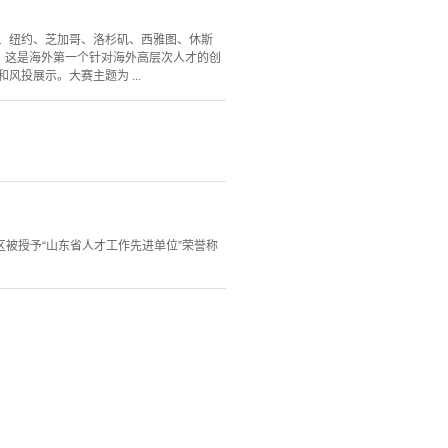
士顿、纽约、芝加哥、洛杉矶、西雅图、休斯
动。这是海外第一个针对海外高层次人才的创
投展示。大赛主题为 ...
被授予“山东省人才工作先进单位”荣誉称