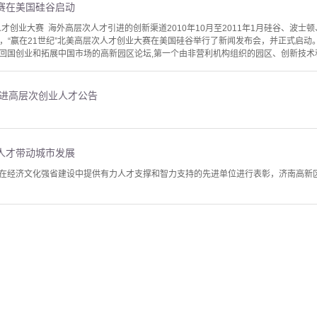
赛在美国硅谷启动
次人才创业大赛 海外高层次人才引进的创新渠道2010年10月至2011年1月硅谷、波
4日，“赢在21世纪”北美高层次人才创业大赛在美国硅谷举行了新闻发布会，并正式启
回国创业和拓展中国市场的高新园区论坛,第一个由非营利机构组织的园区、创新技术和风
引进高层次创业人才公告
人才带动城市发展
在经济文化强省建设中提供有力人才支撑和智力支持的先进单位进行表彰，济南高新区