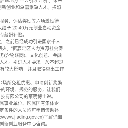
动地方“千人引才计划”。未来
创新创业和急需紧缺人才。按照
服务、评估奖励等六项激励待
人给予
20-40
万元创业启动资金
府薪酬补贴。
发，之前已经成功引进国家千人
火。”据嘉定区人力资源社会保
务
(
含物联网
)
、文化创意、金融
人才。引进人才要求一般不超过
有较大影响，并且取得突出工作
公场所免租优惠、申请创新奖励
好的环境、规范的服务，让我们
科技有限公司的蔡明博士说。
属事业单位、区属国有集体企
定条件的人员均可申请资助补
p://www.jiading.gov.cn)
了解详细
创新创业服务中心咨询。