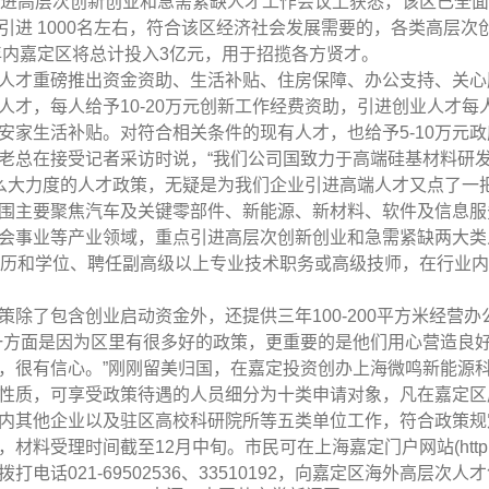
进高层次创新创业和急需紧缺人才工作会议上获悉，该区已全面启
引进
1000
名左右，符合该区经济社会发展需要的，各类高层次
年内嘉定区将总计投入
3
亿元，用于招揽各方贤才。
人才重磅推出资金资助、生活补贴、住房保障、办公支持、关心
人才，每人给予
10-20
万元创新工作经费资助，引进创业人才每
安家生活补贴。对符合相关条件的现有人才，也给予
5-10
万元政
老总在接受记者采访时说，“我们公司国致力于高端硅基材料研
么大力度的人才政策，无疑是为我们企业引进高端人才又点了一把
围主要聚焦汽车及关键零部件、新能源、新材料、软件及信息服
会事业等产业领域，重点引进高层次创新创业和急需紧缺两大类
历和学位、聘任副高级以上专业技术职务或高级技师，在行业内
策除了包含创业启动资金外，还提供三年
100-200
平方米经营办
一方面是因为区里有很多好的政策，更重要的是他们用心营造良
，很有信心。”刚刚留美归国，在嘉定投资创办上海微鸣新能源
性质，可享受政策待遇的人员细分为十类申请对象，凡在嘉定区
内其他企业以及驻区高校科研院所等五类单位工作，符合政策规
，材料受理时间截至
12
月中旬。市民可在上海嘉定门户网站
(htt
拨打电话
021-69502536
、
33510192
，向嘉定区海外高层次人才