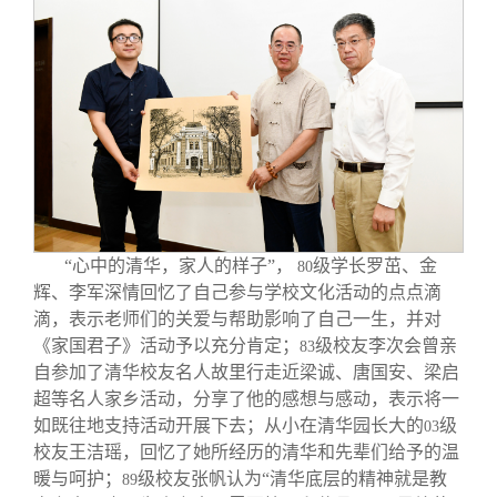
“心中的清华，家人的样子”，
级学长罗茁、金
80
辉、李军深情回忆了自己参与学校文化活动的点点滴
滴，表示老师们的关爱与帮助影响了自己一生，并对
《家国君子》活动予以充分肯定；
级校友李次会曾亲
83
自参加了清华校友名人故里行走近梁诚、唐国安、梁启
超等名人家乡活动，分享了他的感想与感动，表示将一
如既往地支持活动开展下去；从小在清华园长大的
级
03
校友王洁瑶，回忆了她所经历的清华和先辈们给予的温
暖与呵护；
级校友张帆认为“清华底层的精神就是教
89