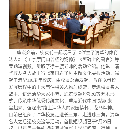
校友文苑
三创大赛
会长致辞
校友讲坛
实用信息
总会章程
校友视界
理事会名单
座谈会前，校友们一起观看了《催生了清华的体育
制度法规
达人》《工字厅门口曾经的铜像》《断碑上的誓言》等
专题短视频，听取了徐林旗老师的活动介绍。他说：清
联系我们
华校友名人故里行《家国君子》主题文化寻根活动，缘
起于清华
周年校庆，由校友总会发起，旨在以母校
110
发展历程中的重大事件相关人物为线索，走进校友名人
故里、讲述清华大家小絮，通过专题短视频等艺术形
式，传承中华优秀传统文化，重温近代中国“站起来、
富起来、强起来”路上清华人的家国情怀、龙马精神。
目前已组织了清华校友走进长三角、走进珠三角，清华
名人之后返校交流等活动，首批短视频已于
月
日
5
20
起，以每周一集的频率通过清华大学新闻网、微博、
B