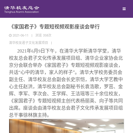
校友联络
回馈母校
地区联络
《家国君子》专题短视频观影座谈会举行
2021-06-11
|
浏览
358
次
清华校友君子文化发展项目
|
媒体平台
年级联络
捐赠项目
2021
年
月
日下午，在清华大学新清华学堂，清华
6
9
校友总会君子文化传承发展项目组、清华企业家协会北
百年清华
院系校友工作
捐赠新闻
《清华校友通讯》
京分会联合举办《家国君子》专题短视频观影座谈会，
共话“心中的清华，家人的样子”。清华大学校务委员会
副主任、清华校友总会副会长史宗恺，清华大学艺教中
校友服务
专业委员会
捐赠纪事
《水木清华》
清华人物
心主任赵洪，清华校友总会副秘书长袁浩歌，罗茁、金
辉、李军、李次会、王学辉、王洁瑶等三十余位校友，
校友总会
兴趣群体
捐赠方法
我要订阅
清华故事
终身学习
《家国君子》专题短视频主创代表杨丽英、向子等共同
出席。座谈会由清华校友总会君子文化传承发展项目组
总干事徐林旗主持。
关闭
西南联大校友会
义工计划
新媒体平台
青春风采
信息化服务
总会简介