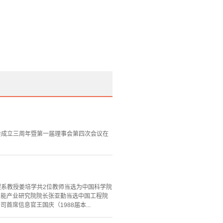
络会成立三周年暨第一届理事会第四次会议在
程系教授姜培学共2位教师当选为中国科学院
智能产业研究院院长张亚勤当选中国工程院
席信息官王国庆（1988届本...