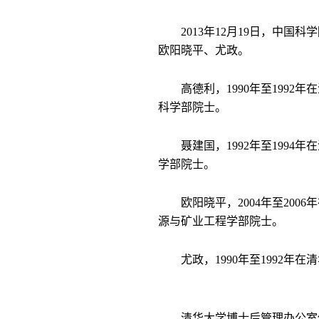
2013
年
12
月
19
日，中国科学
欧阳晓平、尤政。
高德利，
1990
年至
1992
年在
科学部院士。
聂建国，
1992
年至
1994
年在
学部院士。
欧阳晓平，
2004
年至
2006
年
源与矿业工程学部院士。
尤政，
1990
年至
1992
年在清
清华大学博士后管理办公室