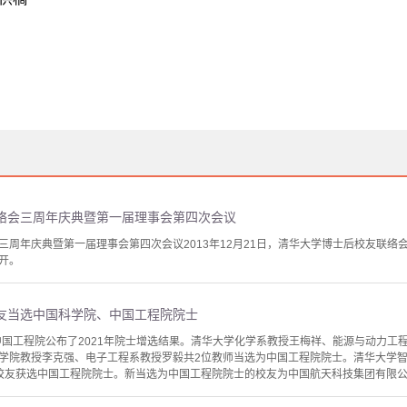
络会三周年庆典暨第一届理事会第四次会议
三周年庆典暨第一届理事会第四次会议2013年12月21日，清华大学博士后校友联
开。
校友当选中国科学院、中国工程院院士
、中国工程院公布了2021年院士增选结果。清华大学化学系教授王梅祥、能源与动力工
学院教授李克强、电子工程系教授罗毅共2位教师当选为中国工程院院士。清华大学
校友获选中国工程院院士。新当选为中国工程院院士的校友为中国航天科技集团有限公司首