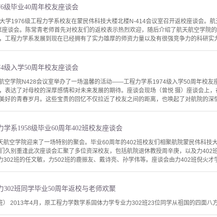
76级毕业40周年校友座谈会
清华大学1976级工程力学系校友在蒙民伟科技大楼北楼N-414会议室召开返校座谈会
友出席座谈会。陈常青老师首先对校友们的返校表示热烈欢迎，随后介绍了航天航空学院
，工程力学系发展到现在已经拥有了实力雄厚的师资力量以及有很强竞争力的科研实力。
74级入学50周年校友座谈会
天航空学院N428会议室举办了一场温馨的活动——工程力学系1974级入学50周年校友
，表达了对母校的深厚感情和对未来发展的期待。座谈会现场（曾悦 摄）座谈会上，
美好的青春岁月。这些宝贵的回忆不仅拉近了校友之间的距离，也唤起了对航院的深情眷
系1958级毕业60周年402班校友座谈会
天航空学院迎来了一场特别的聚会。毕业60周年的402班校友们相聚航院蒙民伟科技大
们久别重逢此次座谈会汇聚了多位资深校友，包括航院退休教授周辛庚，以及力402
力302班的任文敏，力502班的鹿振友、戴诗亮、孙学伟等。座谈会由力402班倪火才
力302班同学毕业50周年返校与老师欢聚
2班） 2013年4月，原工程力学数学系固体力学专业力302班23位同学从祖国的四面