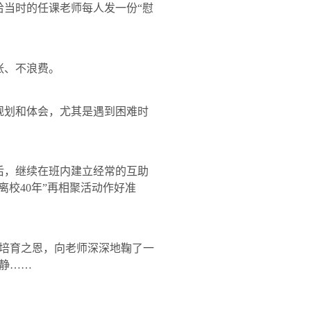
当时的任课老师每人发一份“慰
张、不浪费。
规划和体会，尤其是遇到困难时
后，继续在班内建立经常的互助
离校
40
年”再相聚活动作好准
培育之恩，向老师深深地鞠了一
静……