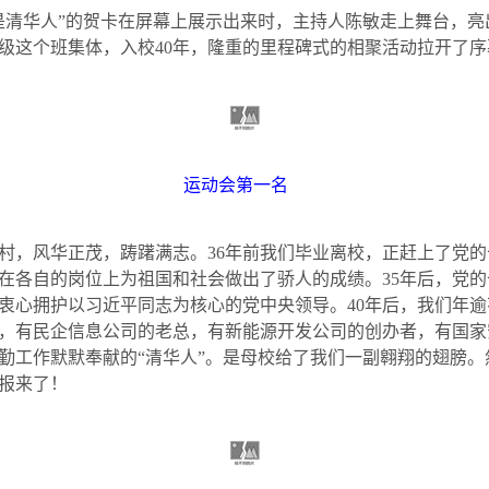
是清华人”的贺卡在屏幕上展示出来时，主持人陈敏走上舞台，
级这个班集体，入校
40
年，隆重的里程碑式的相聚活动拉开了序
运动会第一名
村，风华正茂，踌躇满志。
36
年前我们毕业离校，正赶上了党的
在各自的岗位上为祖国和社会做出了骄人的成绩。
35
年后，党的
衷心拥护以习近平同志为核心的党中央领导。
40
年后，我们年逾
，有民企信息公司的老总，有新能源开发公司的创办者，有国家
勤工作默默奉献的“清华人”。是母校给了我们一副翱翔的翅膀
报来了！