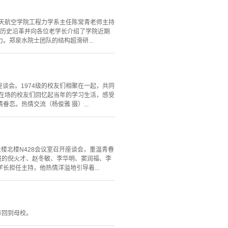
。航天航空学院工程力学系主任陈常青老师主持
的历史沿革并向各位老学长介绍了学院近期
郑泉水院士团队的结构超滑研...
座谈会。1974级的校友们相聚在一起，共同
在场的校友们回忆起当年的学习生活，感受
恋。热情交流（杨俊雅 摄）...
楼北楼N428会议室召开座谈会，重温青春
班的倪火才、赵冬敏、李华明、窦润福、李
学长担任主持，他热情洋溢地引导着...
八方回到母校。