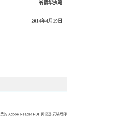
翁蓓华执笔
2014
年
4
月
19
日
Adobe Reader PDF 阅读器,安装后即