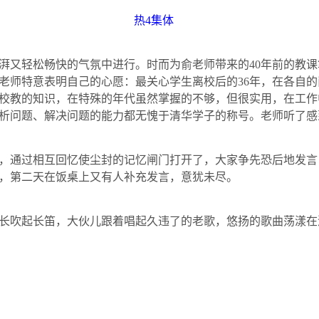
热
4
集体
湃又轻松畅快的气氛中进行。时而为俞老师带来的
40
年前的教课
老师特意表明自己的心愿：最关心学生离校后的
36
年，在各自的
校教的知识，在特殊的年代虽然掌握的不够，但很实用，在工作
析问题、解决问题的能力都无愧于清华学子的称号。老师听了感
，通过相互回忆使尘封的记忆闸门打开了，大家争先恐后地发言
，第二天在饭桌上又有人补充发言，意犹未尽。
长吹起长笛，大伙儿跟着唱起久违了的老歌，悠扬的歌曲荡漾在