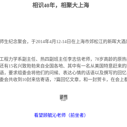
相识
40
年，相聚大上海
师生纪念聚会，于
2014
年
4
月
12-14
日在上海市郊松江的新晖大酒
工程力学系副主任、热四副班主任李志信老师，
78
岁高龄的原热
还有
15
名兴致勃勃来自全国各地、其中有一名从美国特意赶来的
语，要求组委会将他们的问候、表达心情的话语以及撰写的回忆
委会共收到
10
封来信寄语，
7
篇回忆文章，和一封贺卡，在会上
看望顾毓沁老师（前坐者）