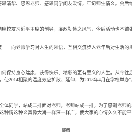
感恩清华、感恩老师、感恩同学间友爱情，牢记师生情义。会后给
响应校友习近平主席的创导，廉政勤俭之风气，今后活动也不铺
度——向老师学习对人生的领悟，互相交流步入老年后对生活的
如何保持身心建康，获得快乐、精彩的更有意义的人生。从今往
，使
2014
相聚的温度效应扩散、延伸，为
2018
年
4
月在学校举办“
全体同学，站成二排面对老师，老师站成一排。为了感谢老师的
这种情这种义真像大海一样深一样广，使大家的心情久久不能平