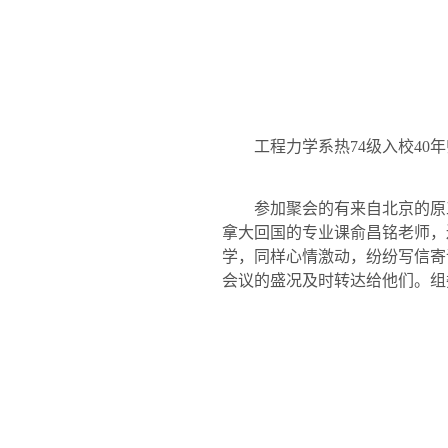
工程力学系热
74
级入校
40
年
参加聚会的有来自北京的原
拿大回国的专业课俞昌铭老师，
学，同样心情激动，纷纷写信寄
会议的盛况及时转达给他们。组