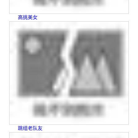
高挑美女
跳组老队友