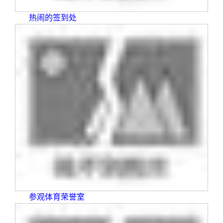
校友文苑
三创大赛
会长致辞
热闹的签到处
校友讲坛
实用信息
总会章程
校友视界
理事会名单
制度法规
联系我们
参观体育荣誉室