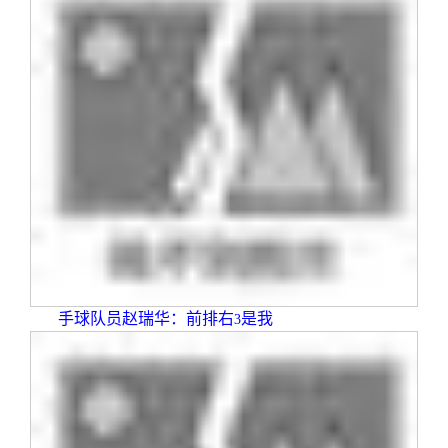
手球队员赵瑞华：前排右
是我
3