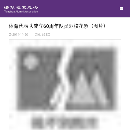
校友联络
回馈母校
地区联络
体育代表队成立60周年队员返校花絮（图片）
2014-11-20
|
浏览
693
次
媒体平台
年级联络
捐赠项目
百年清华
院系校友工作
捐赠新闻
《清华校友通讯》
校友服务
专业委员会
捐赠纪事
《水木清华》
清华人物
校友总会
兴趣群体
捐赠方法
我要订阅
清华故事
终身学习
关闭
西南联大校友会
义工计划
新媒体平台
青春风采
信息化服务
总会简介