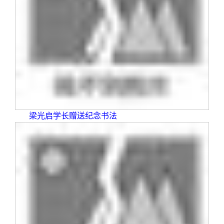
梁光启学长赠送纪念书法