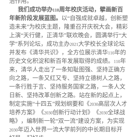
治作用。
我们成功举办
周年校庆活动，擘画新百
110
年新阶段发展蓝图。
以“自强成就卓越，创新塑
造未来”为校庆主题，隆重召开庆祝大会，精彩
上演“天行健，正清华”联欢晚会，圆满举行“大
学”系列论坛，成功主办
大学校长全球论坛
2021
并发布《清华共识》，全方位展示清华
年的
110
历史文化积淀和新百年发展取得的成绩。
年
110
来，清华人走出了一条知耻图强、坚持正确方
向之路，一条又红又专、坚持立德树人之路，
一条行胜于言、坚持服务国家之路，一条人文
日新、坚持改革创新之路。站在新的起点上，
制定实施“十四五”规划纲要和《
高层次人才
2030
培养方案》《
创新行动计划》《
全球战
2030
2030
略》，编制新一轮“双一流”建设方案，为实现
年迈入世界一流大学前列的中长期目标开
2030