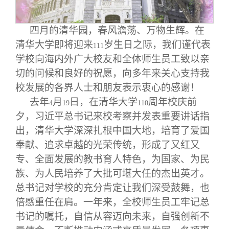
校友文苑
三创大赛
会长致辞
四月的清华园，春风澹荡、万物生辉。在
校友讲坛
实用信息
总会章程
清华大学即将迎来
岁生日之际，我们谨代表
111
学校向海内外广大校友和全体师生员工致以亲
校友视界
理事会名单
切的问候和良好的祝愿，向多年来关心支持我
校发展的各界人士和朋友表示衷心的感谢！
制度法规
去年
月
日，在清华大学
周年校庆前
4
19
110
夕，习近平总书记来校考察并发表重要讲话指
联系我们
出，清华大学深深扎根中国大地，培育了爱国
奉献、追求卓越的光荣传统，形成了又红又
专、全面发展的教书育人特色，为国家、为民
族、为人民培养了大批可堪大任的杰出英才。
总书记对学校的充分肯定让我们深受鼓舞，也
倍感重任在肩。一年来，全校师生员工牢记总
书记的嘱托，自信从容迈向未来，自强创新不