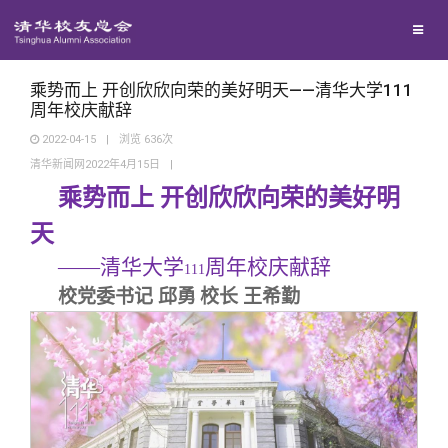
校友联络
回馈母校
地区联络
乘势而上 开创欣欣向荣的美好明天——清华大学111
周年校庆献辞
2022-04-15
|
浏览
636
次
媒体平台
年级联络
捐赠项目
清华新闻网2022年4月15日
|
乘势而上 开创欣欣向荣的美好明
百年清华
院系校友工作
捐赠新闻
《清华校友通讯》
天
——清华大学
周年校庆献辞
校友服务
专业委员会
捐赠纪事
《水木清华》
清华人物
111
校党委书记 邱勇
校长 王希勤
校友总会
兴趣群体
捐赠方法
我要订阅
清华故事
终身学习
关闭
西南联大校友会
义工计划
新媒体平台
青春风采
信息化服务
总会简介