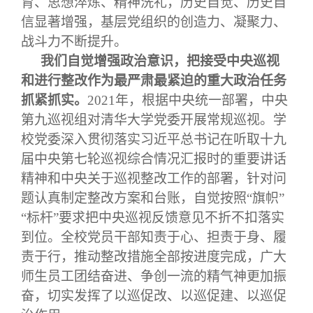
育、思想淬炼、精神洗礼，历史自觉、历史自
信显著增强，基层党组织的创造力、凝聚力、
战斗力不断提升。
我们自觉增强政治意识，把接受中央巡视
和进行整改作为最严肃最紧迫的重大政治任务
抓紧抓实。
2021
年，根据中央统一部署，中央
第九巡视组对清华大学党委开展常规巡视。学
校党委深入贯彻落实习近平总书记在听取十九
届中央第七轮巡视综合情况汇报时的重要讲话
精神和中央关于巡视整改工作的部署，针对问
题认真制定整改方案和台账，自觉按照“旗帜”
“标杆”要求把中央巡视反馈意见不折不扣落实
到位。全校党员干部知责于心、担责于身、履
责于行，推动整改措施全部按进度完成，广大
师生员工团结奋进、争创一流的精气神更加振
奋，切实发挥了以巡促改、以巡促建、以巡促