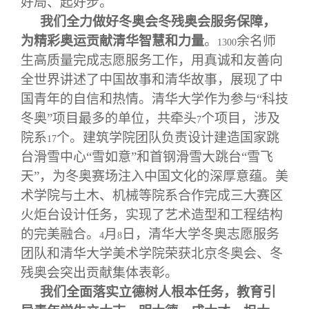
好局、起好步。
我们全力做好冬奥会冬残奥会服务保障，
为精彩奥运贡献清华智慧和力量
。
余名师
1300
生高质量完成志愿服务工作，用真诚和友善向
全世界讲述了中国故事和清华故事，展现了中
国青年的自信和热情。清华大学作为参与“科技
冬奥”项目最多的单位，共牵头
个项目，涉及
7
院系
个。建筑学院团队负责设计建造国家跳
17
台滑雪中心“雪如意”和首钢滑雪大跳台“雪飞
天”，为冬奥赛场注入中国文化的深厚意蕴。美
术学院与土木、机械等院系合作完成三大赛区
火炬台设计任务，实现了艺术造型和工程结构
的完美融合。
月
日，清华大学冬奥志愿服务
4
8
团队和清华大学美术学院荣获北京冬奥会、冬
残奥会突出贡献集体表彰。
我们全面落实立德树人根本任务，教育引