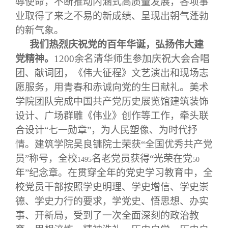
辱使命，不断推动内涵式高质量发展，各项事
业取得了来之不易的新成绩、呈现出朝气蓬勃
的新气象。
我们热烈庆祝党的百年华诞，弘扬伟大建
党精神。
1200
余名清华师生参加庆祝大会合唱
团、献词团，《伟大征程》文艺演出和现场志
愿服务，用青春和赤诚向党的生日献礼。美术
学院团队完成中国共产党历史展览馆建筑装饰
设计、广场群雕《伟业》创作等工作，牵头联
合设计“七一勋章”，为人民塑像、为时代抒
情。建筑学院吴良镛院士荣获“全国优秀共产党
员”称号，全校
名老党员获得“光荣在党
1495
50
年”纪念章。在贯穿全年的党史学习教育中，全
校党员干部按照学史明理、学史增信、学史崇
德、学史力行的要求，学党史、悟思想、办实
事、开新局，受到了一次全面深刻的政治教