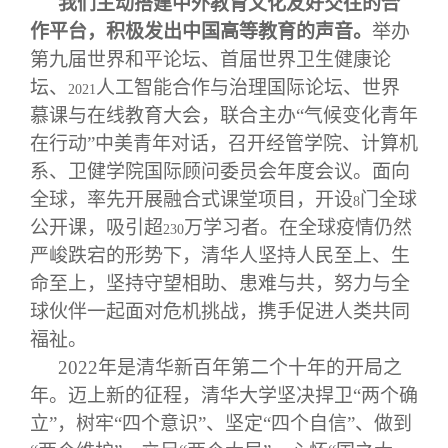
我们主动搭建中外教育文化友好交往的合
作平台，积极发出中国高等教育的声音。
举办
第九届世界和平论坛、首届世界卫生健康论
坛、
人工智能合作与治理国际论坛、世界
2021
慕课与在线教育大会，联合主办“气候变化青年
在行动”中美青年对话，召开经管学院、计算机
系、卫健学院国际顾问委员会年度会议。面向
全球，率先开展融合式课堂项目，开设
门全球
8
公开课，吸引超
万学习者。在全球疫情仍然
230
严峻跌宕的形势下，清华人坚持人民至上、生
命至上，坚持守望相助、患难与共，努力与全
球伙伴一起面对危机挑战，携手促进人类共同
福祉。
2022
年是清华新百年第二个十年的开局之
年。迈上新的征程，清华大学坚决捍卫“两个确
立”，树牢“四个意识”、坚定“四个自信”、做到