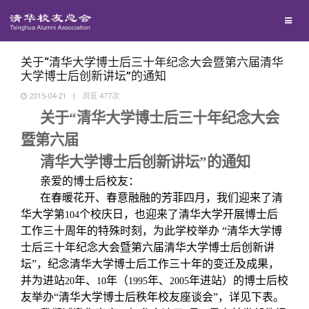
校友联络
回馈母校
地区联络
关于“清华大学博士后三十年纪念大会暨第六届清华
大学博士后创新讲坛”的通知
2015-04-21
|
浏览
477
次
媒体平台
年级联络
捐赠项目
关于
“
清华大学博士后三十年纪念大会
暨第六届
百年清华
院系校友工作
捐赠新闻
《清华校友通讯》
清华大学博士后创新讲坛
”
的通知
亲爱的博士后校友：
校友服务
专业委员会
捐赠纪事
《水木清华》
清华人物
在春暖花开、春意融融的芳菲四月，我们迎来了清
华大学第
个校庆日，也迎来了清华大学开展博士后
104
校友总会
兴趣群体
捐赠方法
我要订阅
清华故事
终身学习
工作三十周年的特殊时刻，为此学校举办 “清华大学博
士后三十年纪念大会暨第六届清华大学博士后创新讲
坛”，纪念清华大学博士后工作三十年的变迁及成果，
关闭
西南联大校友会
义工计划
新媒体平台
青春风采
信息化服务
总会简介
并为进站
年、
年（
年、
年进站）的博士后校
20
10
1995
2005
友举办“清华大学博士后秩年校友座谈会”，详见下表。