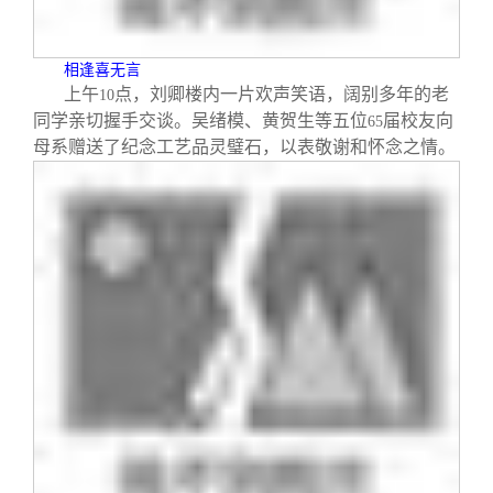
相逢喜无言
上午
点，刘卿楼内一片欢声笑语，阔别多年的老
10
同学亲切握手交谈。吴绪模、黄贺生等五位
届校友向
65
母系赠送了纪念工艺品灵璧石，以表敬谢和怀念之情。