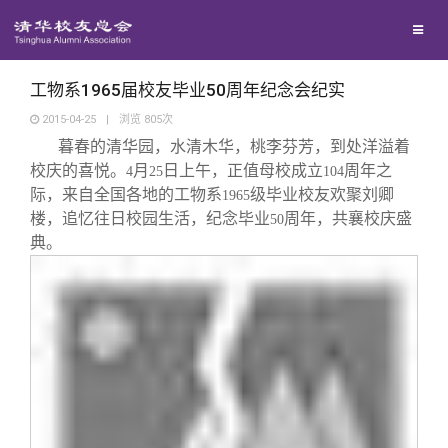
校友联络
回馈母校
地区联络
工物系1965届校友毕业50周年纪念会纪实
2015-04-25
|
浏览
805
次
暮春的清华园，水清木华，桃李芬芳，到处洋溢着
媒体平台
年级联络
捐赠项目
校庆的喜悦。
月
日上午，正值母校成立
周年之
4
25
104
际，来自全国各地的工物系
级毕业校友欢聚刘卿
1965
百年清华
院系校友工作
捐赠新闻
《清华校友通讯》
楼，追忆往日校园生活，纪念毕业
周年，共襄校庆盛
50
典。
校友服务
专业委员会
捐赠纪事
《水木清华》
清华人物
校友总会
兴趣群体
捐赠方法
我要订阅
清华故事
终身学习
关闭
西南联大校友会
义工计划
新媒体平台
青春风采
信息化服务
总会简介