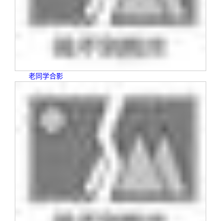
校友文苑
三创大赛
会长致辞
校友讲坛
实用信息
总会章程
校友视界
理事会名单
老同学合影
制度法规
联系我们