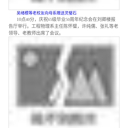
吴绪模等老校友向母系赠送灵璧石
10
点
分，庆祝
级毕业
周年纪念会在刘卿楼报
40
65
50
告厅举行。工程物理系主任陈怀璧，许纯儒、张礼等老
领导、老教师出席了会议。