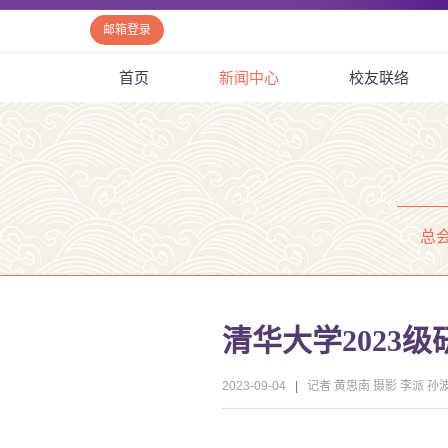
邮箱登录
首页
新闻中心
校友联络
总
清华大学2023
2023-09-04
|
记者 黄思南 摄影 李派 孙