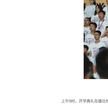
上午
9
时，开学典礼在雄壮