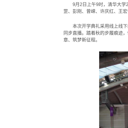
9
月
2
日上午
9
时，清华大学
罡、彭刚、曾嵘、许庆红、王宏
本次开学典礼采用线上线下
同步直播。踏着秋的步履痕迹，
章、筑梦新征程。