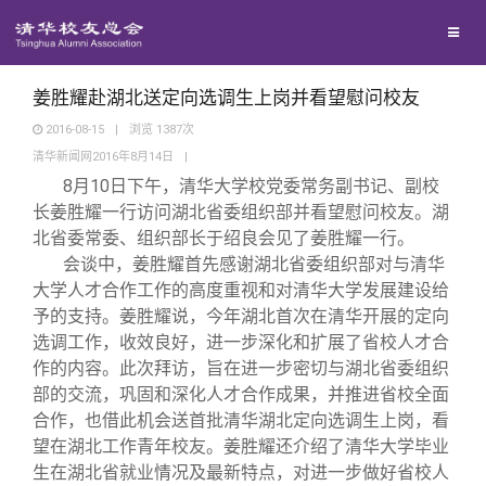
校友联络
回馈母校
地区联络
姜胜耀赴湖北送定向选调生上岗并看望慰问校友
2016-08-15
|
浏览
1387
次
清华新闻网2016年8月14日
|
媒体平台
年级联络
捐赠项目
8
月10日下午，清华大学校党委常务副书记、副校
长姜胜耀一行访问湖北省委组织部并看望慰问校友。湖
百年清华
院系校友工作
捐赠新闻
《清华校友通讯》
北省委常委、组织部长于绍良会见了姜胜耀一行。
会谈中，姜胜耀首先感谢湖北省委组织部对与清华
大学人才合作工作的高度重视和对清华大学发展建设给
校友服务
专业委员会
捐赠纪事
《水木清华》
清华人物
予的支持。姜胜耀说，今年湖北首次在清华开展的定向
选调工作，收效良好，进一步深化和扩展了省校人才合
校友总会
兴趣群体
捐赠方法
我要订阅
清华故事
终身学习
作的内容。此次拜访，旨在进一步密切与湖北省委组织
部的交流，巩固和深化人才合作成果，并推进省校全面
合作，也借此机会送首批清华湖北定向选调生上岗，看
关闭
西南联大校友会
义工计划
新媒体平台
青春风采
信息化服务
总会简介
望在湖北工作青年校友。姜胜耀还介绍了清华大学毕业
生在湖北省就业情况及最新特点，对进一步做好省校人