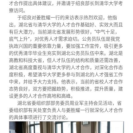
校友文苑
三创大赛
会长致辞
才合作提出具体建议，并邀请于绍良部长到清华大学考
察访问。
于绍良对姜胜耀一行的来访表示热烈欢迎，他指
校友讲坛
实用信息
总会章程
出，湖北省与清华大学的人才合作基础好、实效大而且
有巨大潜力，当前湖北省发展形势很好，“中气十足，
校友视界
理事会名单
底气上升”，对优秀人才需求迫切。公务员队伍是我党
执政兴国的重要依靠力量，要加强工作宣传，吸引更多
的优秀清华毕业生充实到湖北公务员队伍中来。湖北是
制度法规
高教和科技大省，但人才队伍的结构和质量还需改善，
湖北省高度重视与清华大学的人才合作，对深化合作态
联系我们
度积极，希望清华大学更多参与到湖北的人才强省工作
中来，并给予大力支持。他表示，当前的省校人才合作
态势良好，双方要把握趋势，积极推进，提升质量，建
设更多的人才合作高地和高峰。
湖北省委组织部部务委员周业军主持会见活动，省
委组织部有关处室负责人与姜胜耀一行就深化人才合作
的具体事项进行了交流讨论。