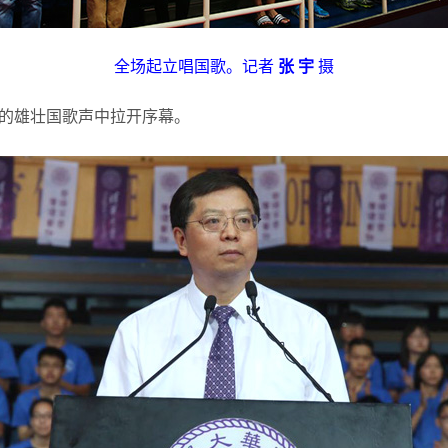
全场起立唱国歌。记者
张 宇
摄
雄壮国歌声中拉开序幕。