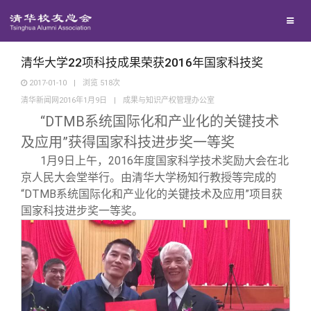
校友联络
回馈母校
地区联络
清华大学22项科技成果荣获2016年国家科技奖
2017-01-10
|
浏览
518
次
清华新闻网2016年1月9日
|
成果与知识产权管理办公室
媒体平台
年级联络
捐赠项目
“DTMB系统国际化和产业化的关键技术
及应用”获得国家科技进步奖一等奖
百年清华
院系校友工作
捐赠新闻
《清华校友通讯》
1
月9日上午，2016年度国家科学技术奖励大会在北
京人民大会堂举行。由清华大学杨知行教授等完成的
校友服务
专业委员会
捐赠纪事
《水木清华》
清华人物
“DTMB系统国际化和产业化的关键技术及应用”项目获
国家科技进步奖一等奖。
校友总会
兴趣群体
捐赠方法
我要订阅
清华故事
终身学习
关闭
西南联大校友会
义工计划
新媒体平台
青春风采
信息化服务
总会简介