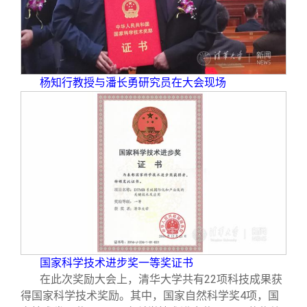
校友文苑
三创大赛
会长致辞
校友讲坛
实用信息
总会章程
杨知行教授与潘长勇研究员在大会现场
校友视界
理事会名单
制度法规
联系我们
国家科学技术进步奖一等奖证书
在此次奖励大会上，清华大学共有22项科技成果获
得国家科学技术奖励。其中，国家自然科学奖4项，国