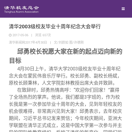
校友联络
回馈母校
地区联络
清华2003级校友毕业十周年纪念大会举行
2017-05-06
|
浏览
657
次
清华新闻网2017年4月30日
|
文/刘蔚如 图/许德刚
媒体平台
年级联络
捐赠项目
邱勇校长祝愿大家在新的起点迈向新的
目标
百年清华
院系校友工作
捐赠新闻
《清华校友通讯》
4
月
30
日上午，清华大学
2003
级校友毕业十周年纪
念大会在蒙民伟音乐厅举行。校长邱勇、副校长杨斌，
校友服务
专业委员会
捐赠纪事
《水木清华》
清华人物
原校长顾秉林，人文学院彭林教授出席大会并致辞。
在致辞时，邱勇热情高呼：“欢迎你们回家！”赢得
了全场热烈的掌声。他说，我们都是
3
字班的，作为校
校友总会
兴趣群体
捐赠方法
我要订阅
清华故事
终身学习
长我是第一次参加毕业十周年的大会，见到年轻校友的
机会很难得，非常高兴见到大家！邱勇表示，去年校庆
关闭
西南联大校友会
义工计划
新媒体平台
青春风采
信息化服务
总会简介
期间，习近平总书记发来贺信；今年校庆期间，亚洲大
学联盟在清华正式成立，这是中国大学第一次参与并主