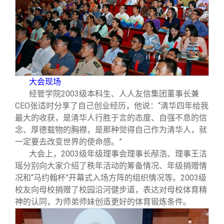
大会现场
经管学院
2003
级本科生、人人友信集团董事长兼
CEO
张适时分享了自己创业经历，他说：“清华四年给我
最大的收获，是清华人行胜于言的态度、自强不息的信
念、厚德载物的胸襟，是那种觉得自己作为清华人，就
一定要去改变世界的使命感。”
大会上，
2003
级年级理事会理事长邴浩、理事王洁
瑶分别向大家介绍了秩年活动的筹备情况、年级捐赠情
况和“马约翰杯”开幕式入场方阵的组织情况等。
2003
级
校友向母校捐赠了校园沿河健步道，表达对母校体育精
神的认同，为师弟师妹创造更好的体育锻炼条件。