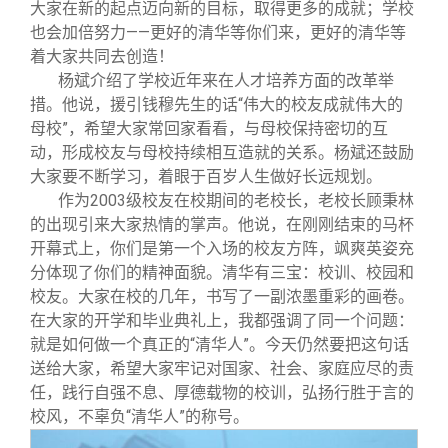
大家在新的起点迈向新的目标，取得更多的成就；学校
也会加倍努力——更好的清华等你们来，更好的清华等
着大家共同去创造！
杨斌介绍了学校近年来在人才培养方面的改革举
措。他说，援引钱穆先生的话“伟大的校友成就伟大的
母校”，希望大家常回家看看，与母校保持密切的互
动，形成校友与母校持续相互造就的关系。杨斌还鼓励
大家要不断学习，着眼于百岁人生做好长远规划。
作为
2003
级校友在校期间的老校长，老校长顾秉林
的出现引来大家热情的掌声。他说，在刚刚结束的马杯
开幕式上，你们是第一个入场的校友方阵，飒爽英姿充
分体现了你们的精神面貌。清华有三宝：校训、校园和
校友。大家在校的几年，书写了一副浓墨重彩的画卷。
在大家的开学和毕业典礼上，我都强调了同一个问题：
就是如何做一个真正的“清华人”。今天仍然要把这句话
送给大家，希望大家牢记对国家、社会、家庭应尽的责
任，践行自强不息、厚德载物的校训，弘扬行胜于言的
校风，不辜负“清华人”的称号。