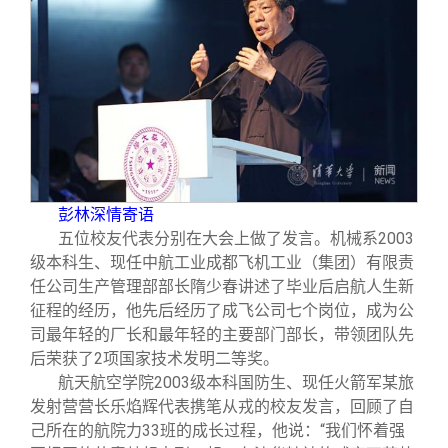
彭林深情寄语
五位校友代表分别在大会上做了发言。机械系
2003
级本科生、现任中航工业成都飞机工业（集团）有限责
任公司生产管理部部长隋少春讲述了毕业后启航人生新
征程的经历，他先后经历了成飞公司七个岗位，成为公
司最年轻的厂长和最年轻的主要部门部长，带领团队先
后荣获了
2
项国家技术发明二等奖。
航天航空学院
2003
级本科国防生、现任火箭军某旅
发射营营长乐焰辉代表携笔从戎的校友发言，回顾了自
己所在的航院力
33
班的成长过程，他说：“我们怀着强