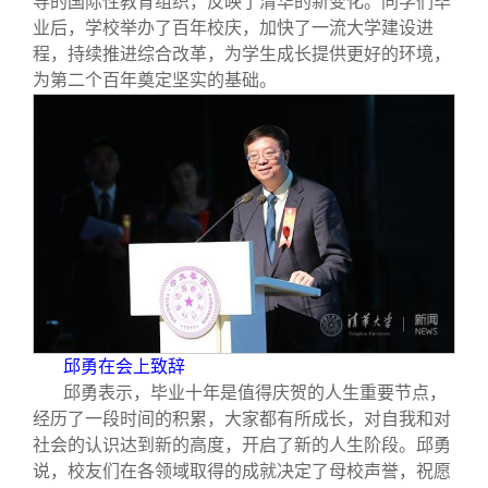
导的国际性教育组织，反映了清华的新变化。同学们毕
校友文苑
三创大赛
会长致辞
业后，学校举办了百年校庆，加快了一流大学建设进
程，持续推进综合改革，为学生成长提供更好的环境，
校友讲坛
实用信息
总会章程
为第二个百年奠定坚实的基础。
校友视界
理事会名单
制度法规
联系我们
邱勇在会上致辞
邱勇表示，毕业十年是值得庆贺的人生重要节点，
经历了一段时间的积累，大家都有所成长，对自我和对
社会的认识达到新的高度，开启了新的人生阶段。邱勇
说，校友们在各领域取得的成就决定了母校声誉，祝愿