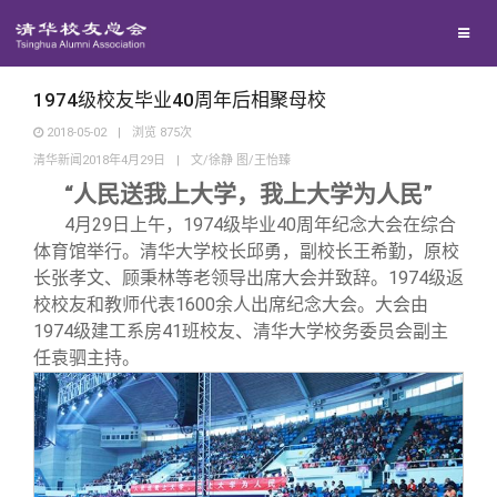
校友联络
回馈母校
地区联络
1974级校友毕业40周年后相聚母校
2018-05-02
|
浏览
875
次
清华新闻2018年4月29日
|
文/徐静 图/王怡臻
媒体平台
年级联络
捐赠项目
“人民送我上大学，我上大学为人民”
4
月29日上午，1974级毕业40周年纪念大会在综合
百年清华
院系校友工作
捐赠新闻
《清华校友通讯》
体育馆举行。清华大学校长邱勇，副校长王希勤，原校
长张孝文、顾秉林等老领导出席大会并致辞。1974级返
校友服务
专业委员会
捐赠纪事
《水木清华》
清华人物
校校友和教师代表1600余人出席纪念大会。大会由
1974级建工系房41班校友、清华大学校务委员会副主
任袁驷主持。
校友总会
兴趣群体
捐赠方法
我要订阅
清华故事
终身学习
关闭
西南联大校友会
义工计划
新媒体平台
青春风采
信息化服务
总会简介