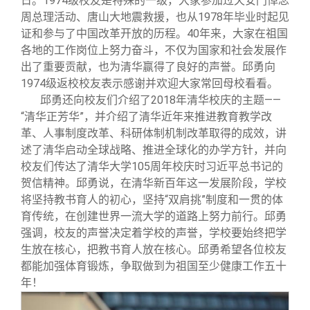
日。1974级校友是特殊的一级，大家参加过天安门悼念
周总理活动、唐山大地震救援，也从1978年毕业时起见
证和参与了中国改革开放的历程。40年来，大家在祖国
各地的工作岗位上努力奋斗，不仅为国家和社会发展作
出了重要贡献，也为清华赢得了良好的声誉。邱勇向
1974级返校校友表示感谢并欢迎大家常回母校看看。
邱勇还向校友们介绍了2018年清华校庆的主题——
“清华正芳华”，并介绍了清华近年来推进教育教学改
革、人事制度改革、科研体制机制改革取得的成效，讲
述了清华启动全球战略、推进全球化的办学方针，并向
校友们传达了清华大学105周年校庆时习近平总书记的
贺信精神。邱勇说，在清华新百年这一发展阶段，学校
将坚持教书育人的初心，坚持“双肩挑”制度和一贯的体
育传统，在创建世界一流大学的道路上努力前行。邱勇
强调，校友的声誉决定着学校的声誉，学校要始终把学
生放在核心，把教书育人放在核心。邱勇希望各位校友
都能加强体育锻炼，争取做到为祖国至少健康工作五十
年！