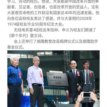
学习、劳动的经历。他说，大家都是中国改革开放的奉
献者、见证者、创造者，也是改革开放的受益人，没有
大家艰苦卓绝的工作就没有国家这40年的迅速发展。他
向各位返校校友表达了感谢，并与大家相约2028年
1974级校友毕业50周年纪念大会。
无线电系雷4班校友朱陆林、申义为校友们朗诵了
《那个年代》散文诗。
会上还举行了捐赠教室改造揭牌仪式以及捐赠励学
基金仪式。