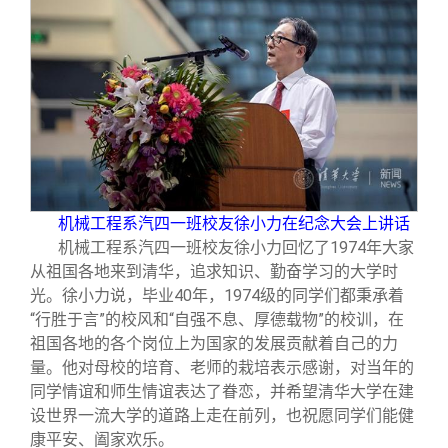
机械工程系汽四一班校友徐小力在纪念大会上讲话
机械工程系汽四一班校友徐小力回忆了1974年大家
从祖国各地来到清华，追求知识、勤奋学习的大学时
光。徐小力说，毕业40年，1974级的同学们都秉承着
“行胜于言”的校风和“自强不息、厚德载物”的校训，在
祖国各地的各个岗位上为国家的发展贡献着自己的力
量。他对母校的培育、老师的栽培表示感谢，对当年的
同学情谊和师生情谊表达了眷恋，并希望清华大学在建
设世界一流大学的道路上走在前列，也祝愿同学们能健
康平安、阖家欢乐。