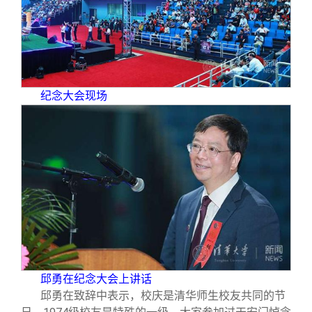
校友文苑
三创大赛
会长致辞
校友讲坛
实用信息
总会章程
校友视界
理事会名单
纪念大会现场
制度法规
联系我们
邱勇在纪念大会上讲话
邱勇在致辞中表示，校庆是清华师生校友共同的节