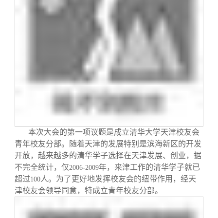
校友文苑
三创大赛
会长致辞
校友讲坛
实用信息
总会章程
校友视界
理事会名单
制度法规
联系我们
本次大会的第一项议题是成立清华大学天津校友会
青年校友分部。随着天津的发展特别是滨海新区的开发
开放，越来越多的清华学子选择在天津发展、创业，据
不完全统计，仅
年，来津工作的清华学子就已
2006-2009
超过
人。为了更好地发挥校友会的纽带作用，经天
100
津校友会领导同意，特成立青年校友分部。