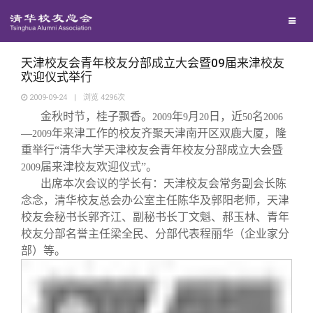
校友联络
回馈母校
地区联络
天津校友会青年校友分部成立大会暨09届来津校友
欢迎仪式举行
2009-09-24
|
浏览
4296
次
媒体平台
年级联络
捐赠项目
金秋时节，桂子飘香。
年
月
日，近
名
2009
9
20
50
2006
—
年来津工作的校友齐聚天津南开区双鹿大厦，隆
2009
百年清华
院系校友工作
捐赠新闻
《清华校友通讯》
重举行“清华大学天津校友会青年校友分部成立大会暨
届来津校友欢迎仪式”。
2009
出席本次会议的学长有：天津校友会常务副会长陈
校友服务
专业委员会
捐赠纪事
《水木清华》
清华人物
念念，清华校友总会办公室主任陈华及郭阳老师，天津
校友会秘书长郭齐江、副秘书长丁文魁、郝玉林、青年
校友总会
兴趣群体
捐赠方法
我要订阅
清华故事
终身学习
校友分部名誉主任梁全民、分部代表程丽华（企业家分
部）等。
关闭
西南联大校友会
义工计划
新媒体平台
青春风采
信息化服务
总会简介