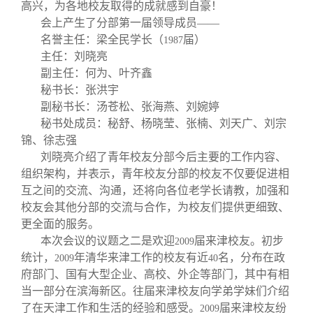
高兴，为各地校友取得的成就感到自豪！
会上产生了分部第一届领导成员——
名誉主任：梁全民学长（
届）
1987
主任：刘晓亮
副主任：何为、叶齐鑫
秘书长：张洪宇
副秘书长：汤苍松、张海燕、刘婉婷
秘书处成员：秘舒、杨晓莹、张楠、刘天广、刘宗
锦、徐志强
刘晓亮介绍了青年校友分部今后主要的工作内容、
组织架构，并表示，青年校友分部的校友不仅要促进相
互之间的交流、沟通，还将向各位老学长请教，加强和
校友会其他分部的交流与合作，为校友们提供更细致、
更全面的服务。
本次会议的议题之二是欢迎
届来津校友。初步
2009
统计，
年清华来津工作的校友有近
名，分布在政
2009
40
府部门、国有大型企业、高校、外企等部门，其中有相
当一部分在滨海新区。往届来津校友向学弟学妹们介绍
了在天津工作和生活的经验和感受。
届来津校友纷
2009