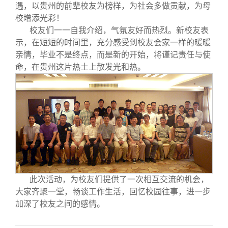
校友文苑
三创大赛
会长致辞
遇，以贵州的前辈校友为榜样，为社会多做贡献，为母
校增添光彩！
校友们一一自我介绍，气氛友好而热烈。新校友表
校友讲坛
实用信息
总会章程
示，在短短的时间里，充分感受到校友会家一样的暖暖
亲情，毕业不是终点，而是新的开始，将谨记责任与使
校友视界
理事会名单
命，在贵州这片热土上散发光和热。
制度法规
联系我们
此次活动，为校友们提供了一次相互交流的机会，
大家齐聚一堂，畅谈工作生活，回忆校园往事，进一步
加深了校友之间的感情。