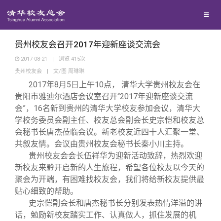
校友联络
回馈母校
地区联络
贵州校友会召开2017年迎新座谈交流会
2017-08-21
|
浏览
415
次
贵州校友会
|
文/图 周琳琳
媒体平台
年级联络
捐赠项目
2017
年8月5日上午10点， 清华大学贵州校友会在
贵阳市雅迪尔酒店会议室召开“2017年迎新座谈交流
百年清华
院系校友工作
捐赠新闻
《清华校友通讯》
会”，16名新到贵州的清华大学校友参加会议，清华大
学校务委员会副主任、校友总会副会长史宗恺和校友总
会秘书长唐杰莅临会议。新老校友近四十人汇聚一堂、
校友服务
专业委员会
捐赠纪事
《水木清华》
清华人物
共叙友情。会议由贵州校友会秘书长秦小川主持。
贵州校友会会长伍祥华为迎新活动致辞，热烈欢迎
校友总会
兴趣群体
捐赠方法
我要订阅
清华故事
终身学习
新校友来黔开启新的人生旅程，希望各位校友以今天的
聚会为开端，有困难找校友会，我们将给新校友提供最
贴心细致的帮助。
关闭
西南联大校友会
义工计划
新媒体平台
青春风采
信息化服务
总会简介
史宗恺副会长和唐杰秘书长分别发表热情洋溢的讲
话，勉励新校友踏实工作、认真做人，抓住发展的机