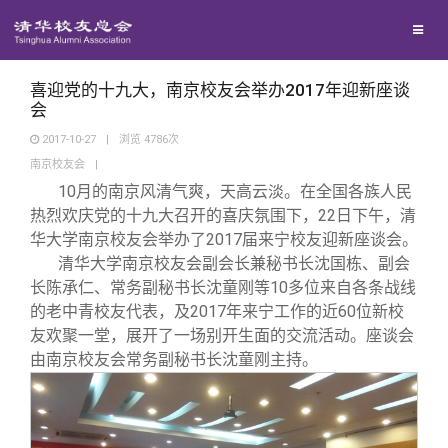
校友联络
回馈母校
地区联络
喜迎党的十九大，南京校友会举办2017年迎新座谈
会
2017-10-27
|
浏览
4786
次
媒体平台
年级联络
捐赠项目
南京校友会
|
10
月的南京风清气爽，天高云淡。在全国各族人民
百年清华
院系校友工作
捐赠新闻
《清华校友通讯》
热烈欢庆党的十九大召开的喜庆氛围下，22日下午，清
华大学南京校友会举办了2017届来宁校友迎新座谈会。
清华大学南京校友会副会长兼秘书长沈国栋、副会
校友服务
专业委员会
捐赠纪事
《水木清华》
清华人物
长陈承仁、常务副秘书长沈童刚等10多位来自各条战线
的老中青校友代表，及2017年来宁工作的近60位新校
校友总会
兴趣群体
捐赠方法
我要订阅
清华故事
终身学习
友欢聚一堂，展开了一场别开生面的交流活动。座谈会
由南京校友会常务副秘书长沈童刚主持。
关闭
西南联大校友会
义工计划
新媒体平台
青春风采
信息化服务
总会简介