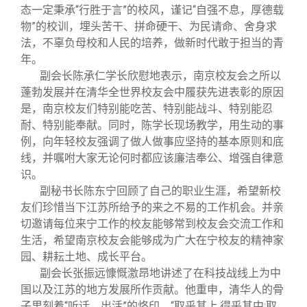
态一定秉承“行胜于言”的校风，谨记“自强不息，厚德载
物”的校训，埋头苦干、拼命硬干、为民请命、舍身求
法，不辜负母校和人民的培养，做新时代敢于担当的青
年。
副会长陈承仁学长欣慰地表示，南京校友会之所以
蓬勃发展并在清华全世界校友会中履获先进表彰的原因
是，南京校友们特别能吃苦、特别能战斗、特别能忍
耐、特别能奉献。同时，陈学长现场教学，用生动的事
例，向年轻校友强调了做人做事应坚持的基本原则和底
线，并嘱咐大家无论何时都应该廉洁奉公、增强自律意
识。
副秘书长陈东宁回顾了自己的职业生涯，希望新校
友们珍惜当下江苏所给予的来之不易的工作机会。并亲
切邀请每位来宁工作的校友能够常到校友会交流工作和
生活，希望南京校友会能够成为广大在宁校友的精神家
园、耕耘土地、成长平台。
副会长张振远慷慨激昂地讲述了在科技战线上为中
国以及江苏的地方发展所作贡献。他重申，清华人的骨
子里刻着“听话、出活”的烙印，“取乎其上,得乎其中;取