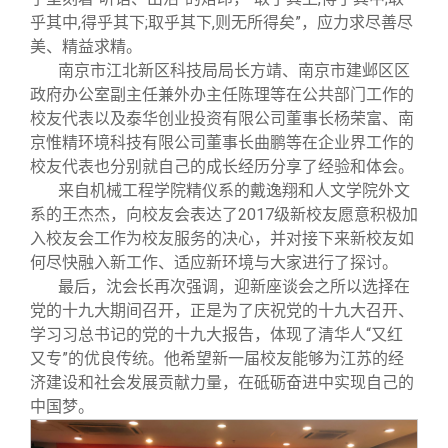
乎其中,得乎其下;取乎其下,则无所得矣”，应力求尽善尽
美、精益求精。
南京市江北新区科技局局长方靖、南京市建邺区区
政府办公室副主任兼外办主任陈理等在公共部门工作的
校友代表以及泰华创业投资有限公司董事长杨荣富、南
京惟精环境科技有限公司董事长曲鹏等在企业界工作的
校友代表也分别就自己的成长经历分享了经验和体会。
来自机械工程学院精仪系的戴逸翔和人文学院外文
系的王杰杰，向校友会表达了2017级新校友愿意积极加
入校友会工作为校友服务的决心，并对接下来新校友如
何尽快融入新工作、适应新环境与大家进行了探讨。
最后，沈会长再次强调，迎新座谈会之所以选择在
党的十九大期间召开，正是为了庆祝党的十九大召开、
学习习总书记的党的十九大报告，体现了清华人“又红
又专”的优良传统。他希望新一届校友能够为江苏的经
济建设和社会发展贡献力量，在砥砺奋进中实现自己的
中国梦。