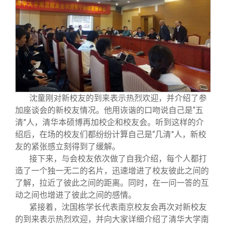
校友文苑
三创大赛
会长致辞
校友讲坛
实用信息
总会章程
校友视界
理事会名单
制度法规
沈童刚对新校友的到来表示热烈欢迎，并介绍了参
加座谈会的新校友情况。他用诙谐的口吻说自己是“五
清”人，清华本硕博再加校企和校友会。听到这样的介
联系我们
绍后，在场的校友们都纷纷计算自己是“几清”人，新校
友的紧张感立刻得到了缓解。
接下来，与会校友依次做了自我介绍，每个人都打
造了一个独一无二的名片，迅速增进了校友彼此之间的
了解，拉近了彼此之间的距离。同时，在一问一答的互
动之间也增进了彼此之间的感情。
紧接着，沈国栋学长代表南京校友会再次对新校友
的到来表示热烈欢迎，并向大家详细介绍了清华大学南