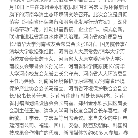
校友文苑
三创大赛
会长致辞
月10日上午在郑州金水科教园区智汇谷宏立源环保集团
旗下的河南华清生态环境研究院召开。此次会议是贯彻
校友讲坛
实用信息
总会章程
落实《河南省环保装备和服务业发展行动方案》，深化
市场带动作用，推动供需衔接、企业合作、模式创新，
联动推进我省黑臭水体源头治理。河南省政府原副省
校友视界
理事会名单
长/清华大学河南校友会荣誉会长张以祥、国务院参事/
清华大学教授张红武、河南省人大原常委/清华大学河
制度法规
南校友会会长詹玉荣、河南省人大原常委/清华大学河
南校友会荣誉会长孙光华、河南省科学院原院长/清华
大学河南校友会荣誉会长余守志、河南省人大环资委副
联系我们
主任冯建勋、河南省环境保护厅原巡视员/河南省环境
保护产业协会会长马福立、河南省环境保护联合会副会
长/秘书长黄普选、河南省住建厅副处长易明杰、河南
省村镇规划建设协会会长高磊、郑州金水科技园区管委
会副主任王浩、清华大学河南校友会副会长车喜柱、邓
新敬、王学云、宁宏军等出席会议。来自央企的中国电
建河南公司、福建、四川、安徽、陕西及朝鲜、韩国科
技成果合作推广的代表、新闻媒体等约60多人参加。参