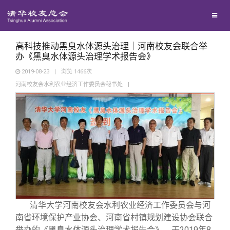
校友联络
回馈母校
地区联络
高科技推动黑臭水体源头治理｜河南校友会联合举
办《黑臭水体源头治理学术报告会》
2019-08-23
|
浏览
1466
次
媒体平台
年级联络
捐赠项目
河南校友会水利农业经济工作委员会秘书处
|
百年清华
院系校友工作
捐赠新闻
《清华校友通讯》
校友服务
专业委员会
捐赠纪事
《水木清华》
清华人物
校友总会
兴趣群体
捐赠方法
我要订阅
清华故事
终身学习
关闭
西南联大校友会
义工计划
新媒体平台
青春风采
信息化服务
总会简介
清华大学河南校友会水利农业经济工作委员会与河
南省环境保护产业协会、河南省村镇规划建设协会联合
举办的《黑臭水体源头治理学术报告会》，于2019年8