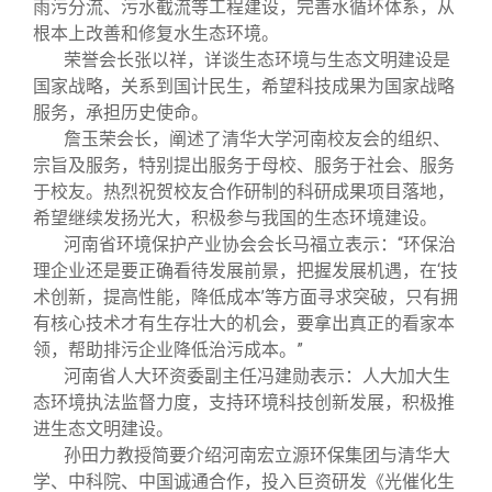
雨污分流、污水截流等工程建设，完善水循环体系，从
根本上改善和修复水生态环境。
荣誉会长张以祥，详谈生态环境与生态文明建设是
国家战略，关系到国计民生，希望科技成果为国家战略
服务，承担历史使命。
詹玉荣会长，阐述了清华大学河南校友会的组织、
宗旨及服务，特别提出服务于母校、服务于社会、服务
于校友。热烈祝贺校友合作研制的科研成果项目落地，
希望继续发扬光大，积极参与我国的生态环境建设。
河南省环境保护产业协会会长马福立表示：“环保治
理企业还是要正确看待发展前景，把握发展机遇，在‘技
术创新，提高性能，降低成本’等方面寻求突破，只有拥
有核心技术才有生存壮大的机会，要拿出真正的看家本
领，帮助排污企业降低治污成本。”
河南省人大环资委副主任冯建勋表示：人大加大生
态环境执法监督力度，支持环境科技创新发展，积极推
进生态文明建设。
孙田力教授简要介绍河南宏立源环保集团与清华大
学、中科院、中国诚通合作，投入巨资研发《光催化生