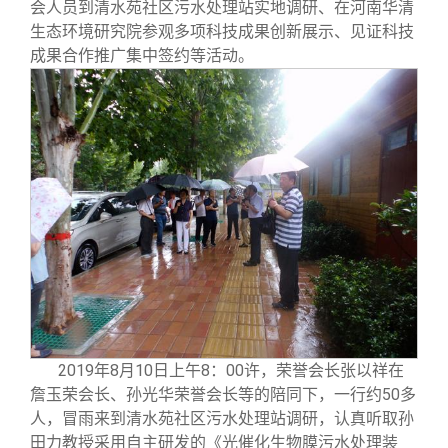
会人员到清水苑社区污水处理站实地调研、在河南华清
生态环境研究院参观多项科技成果创新展示、见证科技
成果合作推广集中签约等活动。
2019
年8月10日上午8：00许，荣誉会长张以祥在
詹玉荣会长、孙光华荣誉会长等的陪同下，一行约50多
人，冒雨来到清水苑社区污水处理站调研，认真听取孙
田力教授采用自主研发的《光催化生物膜污水处理装