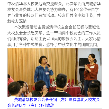
校友文苑
三创大赛
会长致辞
中秋清华北大校友迎新交流聚会。此次聚会由费城清华
校友会与费城北大校友会协力举办，有100余位来自学
界与业界的校友们参加活动。校友们共度中秋佳节，共
校友讲坛
实用信息
总会章程
叙校友深情。
本次聚餐活动由费城清华校友会会长任钢与费城北
校友视界
理事会名单
大校友会会长赵庆华、金一带领两个校友会的工作人员
们组织筹备。活动主要以10桌的聚餐会为主，大家尽情
享用了各种中式美食，感怀了中秋文化中的团圆氛围。
制度法规
联系我们
费城清华校友会会长任钢（左）与费城北大校友会
会长赵庆华（右）分别致辞