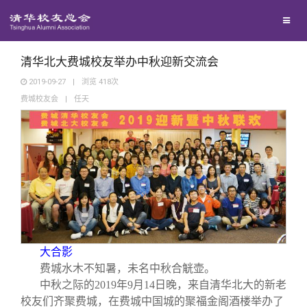
校友联络
回馈母校
地区联络
清华北大费城校友举办中秋迎新交流会
2019-09-27
|
浏览
418
次
费城校友会
|
任天
媒体平台
年级联络
捐赠项目
百年清华
院系校友工作
捐赠新闻
《清华校友通讯》
校友服务
专业委员会
捐赠纪事
《水木清华》
清华人物
校友总会
兴趣群体
捐赠方法
我要订阅
清华故事
终身学习
大合影
关闭
费城水木不知暑，未名中秋合觥壶。
西南联大校友会
义工计划
新媒体平台
青春风采
信息化服务
总会简介
中秋之际的2019年9月14日晚，来自清华北大的新老
校友们齐聚费城，在费城中国城的聚福金阁酒楼举办了