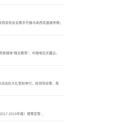
来西亚校友会携手开展马来西亚基建考察；
政务新媒体“微言教育”、中国电信天翼云、
庆日活动在大礼堂前举行。校领导邱勇、陈
-2019年度）理事宣誓....