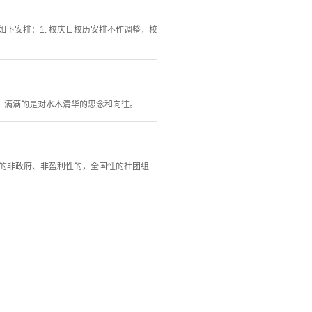
如下安排：1. 校庆日校历安排不作调整，校
，满满的是对水木清华的思念和向往。
立的非政府、非盈利性的，全国性的社团组