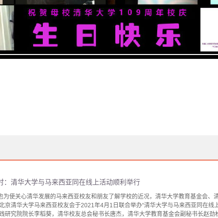
时：清华大学与马来西亚同在线上活动顺利举行
，也为使关心清华发展的马来西亚校友和朋友了解学校的近况，清华大学教育基金会、
北京清华大学马来西亚校友会于2021年4月1日联合举办“清华大学与马来西亚同在线
践研究院院长李稻葵，清华校友总会秘书长唐杰，清华大学教育基金会副秘书长赵劲松通