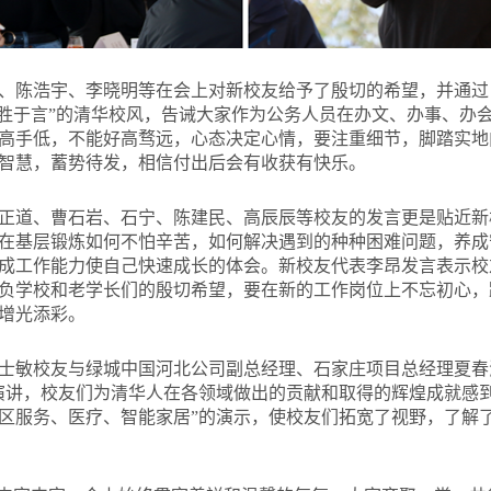
、陈浩宇、李晓明等在会上对新校友给予了殷切的希望，并通过
行胜于言”的清华校风，告诫大家作为公务人员在办文、办事、办
高手低，不能好高骛远，心态决定心情，要注重细节，脚踏实地
智慧，蓄势待发，相信付出后会有收获有快乐。
正道、曹石岩、石宁、陈建民、高辰辰等校友的发言更是贴近新
在基层锻炼如何不怕辛苦，如何解决遇到的种种困难问题，养成
成工作能力使自己快速成长的体会。新校友代表李昂发言表示校
负学校和老学长们的殷切希望，要在新的工作岗位上不忘初心，
增光添彩。
士敏校友与绿城中国河北公司副总经理、石家庄项目总经理夏春
演讲，校友们为清华人在各领域做出的贡献和取得的辉煌成就感
社区服务、医疗、智能家居”的演示，使校友们拓宽了视野，了解