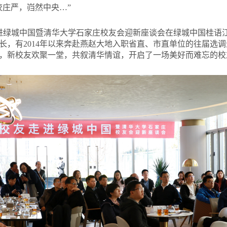
校庄严，岿然中央…”
进绿城中国暨清华大学石家庄校友会迎新座谈会在绿城中国桂语
长，有2014年以来奔赴燕赵大地入职省直、市直单位的往届选
长，新校友欢聚一堂，共叙清华情谊，开启了一场美好而难忘的校