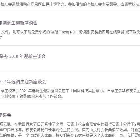
家庄校友会迎新活动在鹿泉区山尹庄镇举办。参加活动的有校友会主要领导、应届新校友
1年选调生迎新座谈会
文件，则可以下载免费小巧的 福昕(Foxit) PDF 阅读器,安装后即可在线浏览 或下载免费的 
文
办 2018 年迎新座谈会
021年选调生迎新座谈会
学石家庄校友会2021年选调生迎新座谈会在中土国际科技集团举行。石家庄清华校友
国际科技集团领导60余人参加了座谈会。
座谈会
照无眠。在我国传统节日元宵佳节之际，石家庄校友会联合中信银行石家庄分行于2月
声中拉开序幕。校友会副秘书长李海伦主持会议。首先由执行会长曲俊义致辞，对新
结的集体，是一个温暖的大家庭，校友们来到石家庄就是这个大家庭的一员。我们要始终