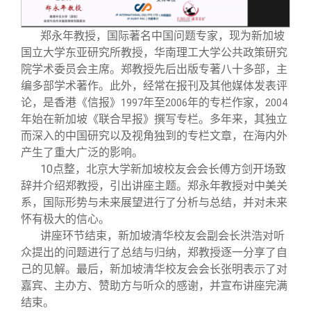
校友文苑
三创大赛
会长致辞
郑永年教授，国际著名中国问题专家，现为新加坡
校友讲坛
实用信息
总会章程
国立大学东亚研究所教授，华南理工大学公共政策研究
院学术委员会主席。郑教授先后出版专著八十多部，主
编多部学术著作。此外，经常在报刊及其他媒体发表评
校友视界
理事会名单
论，是香港《信报》
年至
年的专栏作家，
1997
2006
2004
年始在新加坡《联合早报》撰写专栏。多年来，其独立
制度法规
而深入的中国研究以及视角独到的专栏文章，在海内外
产生了重大广泛的影响。
10
点整，北京大学新加坡校友会会长傅方剑开场致
联系我们
辞并介绍郑教授，引出讲座主题。郑永年教授对中美关
系，国际形势与未来展望进行了分析与总结，并对未来
怀有极大的信心。
讲座环节结束，新加坡清华校友会副会长洪浩对听
众提出的问题进行了总结与归纳，郑教授逐一分享了自
己的见解。最后，新加坡清华校友会会长张明表示了对
嘉宾、主办方、赞助方与听众的感谢，并宣布讲座完满
结束。