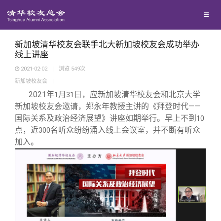
校友联络
回馈母校
地区联络
新加坡清华校友会联手北大新加坡校友会成功举办
线上讲座
2021-02-02
|
浏览
549
次
媒体平台
年级联络
捐赠项目
新加坡校友会
|
2021
年
月
日，应新加坡清华校友会和北京大学
1
31
百年清华
院系校友工作
捐赠新闻
《清华校友通讯》
新加坡校友会邀请，郑永年教授主讲的《拜登时代——
国际关系及政治经济展望》讲座如期举行。早上不到
10
点，近
名听众纷纷涌入线上会议室，并不断有听众
300
校友服务
专业委员会
捐赠纪事
《水木清华》
清华人物
加入。
校友总会
兴趣群体
捐赠方法
我要订阅
清华故事
终身学习
关闭
西南联大校友会
义工计划
新媒体平台
青春风采
信息化服务
总会简介