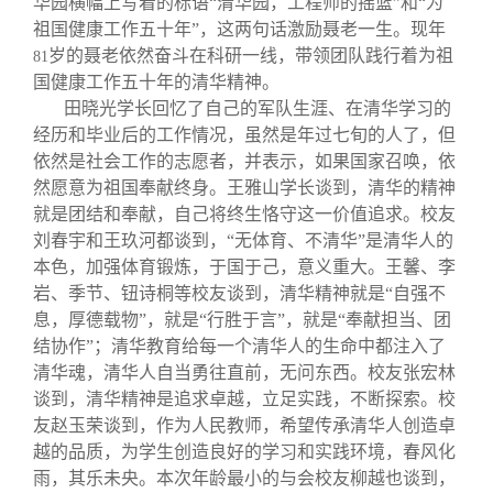
华园横幅上写着的标语“清华园，工程师的摇篮”和“为
祖国健康工作五十年”，这两句话激励聂老一生。现年
岁的聂老依然奋斗在科研一线，带领团队践行着为祖
81
国健康工作五十年的清华精神。
田晓光学长回忆了自己的军队生涯、在清华学习的
经历和毕业后的工作情况，虽然是年过七旬的人了，但
依然是社会工作的志愿者，并表示，如果国家召唤，依
然愿意为祖国奉献终身。王雅山学长谈到，清华的精神
就是团结和奉献，自己将终生恪守这一价值追求。校友
刘春宇和王玖河都谈到，“无体育、不清华”是清华人的
本色，加强体育锻炼，于国于己，意义重大。王馨、李
岩、季节、钮诗桐等校友谈到，清华精神就是“自强不
息，厚德载物”，就是“行胜于言”，就是“奉献担当、团
结协作”；清华教育给每一个清华人的生命中都注入了
清华魂，清华人自当勇往直前，无问东西。校友张宏林
谈到，清华精神是追求卓越，立足实践，不断探索。校
友赵玉荣谈到，作为人民教师，希望传承清华人创造卓
越的品质，为学生创造良好的学习和实践环境，春风化
雨，其乐未央。本次年龄最小的与会校友柳越也谈到，