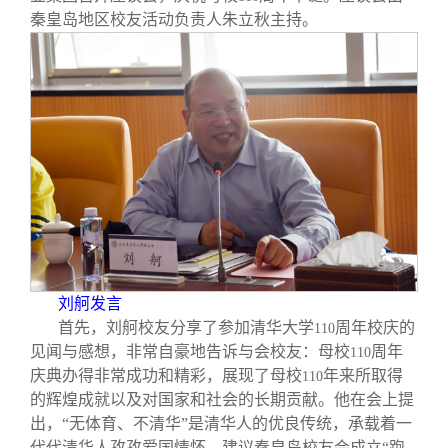
校友文苑
三创大赛
会长致辞
秦皇岛地区校友活动负责人朱立秋主持。
校友讲坛
实用信息
总会章程
校友视界
理事会名单
制度法规
联系我们
刘舸发言
首先，刘舸校友分享了参加清华大学
周年校庆的
110
见闻与感想，非常自豪地告诉与会校友：母校
周年
110
庆典办得非常成功和精彩，展现了母校
年来所取得
110
的辉煌成就以及对国家和社会的长期贡献。他在会上提
出，“无体育、不清华”是清华人的优良传统，承载着一
代代清华人孜孜爱国情怀，建议秦皇岛校友会成立“跑