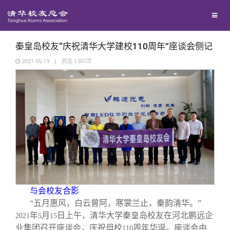
校友联络
回馈母校
地区联络
秦皇岛校友“庆祝清华大学建校110周年”座谈会侧记
2021-05-19
|
浏览
1307
次
媒体平台
年级联络
捐赠项目
百年清华
院系校友工作
捐赠新闻
《清华校友通讯》
校友服务
专业委员会
捐赠纪事
《水木清华》
清华人物
校友总会
兴趣群体
捐赠方法
我要订阅
清华故事
终身学习
与会校友合影
关闭
西南联大校友会
义工计划
新媒体平台
青春风采
信息化服务
总会简介
“五月惠风，白云曾阿，寒裳兰止，秦韵清华。”
年
月
日上午，清华大学秦皇岛校友在河北鹏远企
2021
5
15
业集团召开座谈会，庆祝母校
周年华诞。座谈会由
110