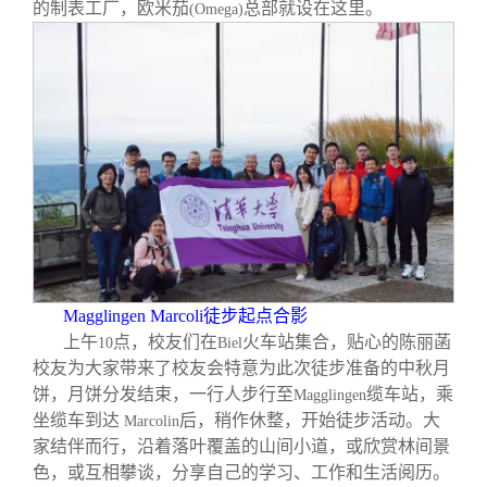
校友文苑
三创大赛
会长致辞
的制表工厂，欧米茄
总部就设在这里。
(Omega)
校友讲坛
实用信息
总会章程
校友视界
理事会名单
制度法规
联系我们
Magglingen Marcoli
徒步起点合影
上午
点，校友们在
火车站集合，贴心的陈丽菡
10
Biel
校友为大家带来了校友会特意为此次徒步准备的中秋月
饼，月饼分发结束，一行人步行至
缆车站，乘
Magglingen
坐缆车到达
后，稍作休整，开始徒步活动。大
Marcolin
家结伴而行，沿着落叶覆盖的山间小道，或欣赏林间景
色，或互相攀谈，分享自己的学习、工作和生活阅历。