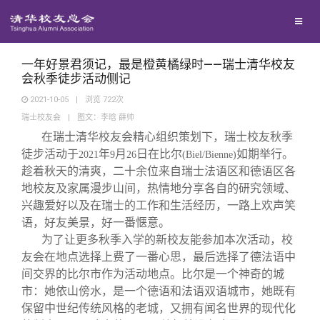
校友联络
回馈母校
地区联络
一年好景君须记，最是橙黄橘绿时——瑞士清华校友
会秋季徒步活动侧记
2021-10-05
|
浏览
722
次
媒体平台
年级联络
捐赠项目
瑞士校友会
|
图文：李晗 薛帅
在瑞士清华校友会精心组织策划下，瑞士校友秋季
百年清华
院系校友工作
捐赠新闻
《清华校友通讯》
徒步活动于
年
月
日在比尔
如期举行。
2021
9
26
(Biel/Bienne)
趁着秋天的清爽，二十余位来自瑞士法语区和德语区各
地校友及家属漫步山间，热情地分享各自的研究领域、
校友服务
专业委员会
捐赠纪事
《水木清华》
清华人物
兴趣爱好以及在瑞士的工作和生活经历，一路上欢声笑
语，好友美景，好一番惬意。
校友总会
兴趣群体
捐赠方法
我要订阅
清华故事
终身学习
为了让更多秋季入学的新校友能参加本次活动，校
友会在地点选择上费了一番心思，最后选择了德法语中
间交界的比尔市作为活动地点。比尔是一个神奇的城
关闭
西南联大校友会
义工计划
新媒体平台
青春风采
信息化服务
总会简介
市：她依山傍水，是一个德语和法语双语城市，她既有
保留中世纪传统风格的老城，又拥有闻名世界的现代化