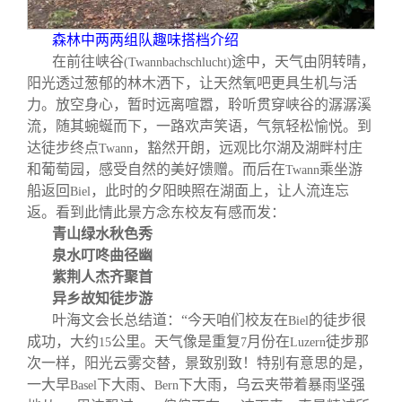
森林中两两组队趣味搭档介绍
在前往峡谷
途中，天气由阴转晴，
(Twannbachschlucht)
阳光透过葱郁的林木洒下，让天然氧吧更具生机与活
力。放空身心，暂时远离喧嚣，聆听贯穿峡谷的潺潺溪
流，随其蜿蜒而下，一路欢声笑语，气氛轻松愉悦。到
达徒步终点
，豁然开朗，远观比尔湖及湖畔村庄
Twann
和葡萄园，感受自然的美好馈赠。而后在
乘坐游
Twann
船返回
，此时的夕阳映照在湖面上，让人流连忘
Biel
返。看到此情此景方念东校友有感而发：
青山绿水秋色秀
泉水叮咚曲径幽
紫荆人杰齐聚首
异乡故知徒步游
叶海文会长总结道：“今天咱们校友在
的徒步很
Biel
成功，大约
公里。天气像是重复
月份在
徒步那
15
7
Luzern
次一样，阳光云雾交替，景致别致！特别有意思的是，
一大早
下大雨、
下大雨，乌云夹带着暴雨坚强
Basel
Bern