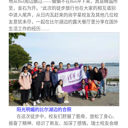
地从
周边飘过——偏偏不在
冲下来，真是精诚所
Biel
Biel
至，金石为开。”此次的徒步旅行也在大家的相互道别
中进入尾声，从日内瓦赶来的尚宇星校友及其他几位校
友意犹未尽，一起在比尔湖边的露天餐厅里分享在国外
生活工作的经历……
阳光明媚的比尔湖边的合照
在这次徒步中，校友们舒展了筋骨、放松了身心、
振奋了精神、结识了新友、加深了感情。瑞士校友会继