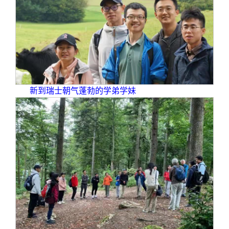
新到瑞士朝气蓬勃的学弟学妹