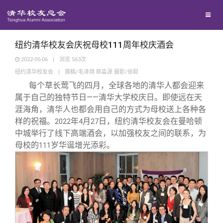
校友联络
回馈母校
地区联络
纽约清华校友会庆祝母校111周年校庆酒会
2022-05-06
|
浏览
563
次
纽约清华校友会
|
撰稿/毛泽琪 郎淼源 摄影/徐聪
媒体平台
年级联络
捐赠项目
每个草长莺飞的四月，全球各地的清华人都会迎来
属于自己的独特节日——清华大学校庆日。即使远在天
百年清华
院系校友工作
捐赠新闻
《清华校友通讯》
涯海角，清华人也都会用自己的方式为母校送上各种各
样的祝福。
年
月
日，纽约清华校友会在曼哈顿
2022
4
27
中城举行了线下高端酒会，以加强校友之间的联系，为
校友服务
专业委员会
捐赠纪事
《水木清华》
清华人物
母校的
岁华诞增光添彩。
111
校友总会
兴趣群体
捐赠方法
我要订阅
清华故事
终身学习
关闭
西南联大校友会
义工计划
新媒体平台
青春风采
信息化服务
总会简介