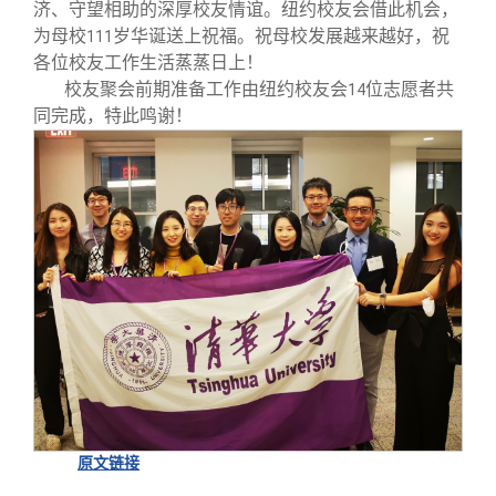
济、守望相助的深厚校友情谊。纽约校友会借此机会，
为母校
岁华诞送上祝福。祝母校发展越来越好，祝
111
各位校友工作生活蒸蒸日上！
校友聚会前期准备工作由纽约校友会
位志愿者共
14
同完成，特此鸣谢！
原文链接