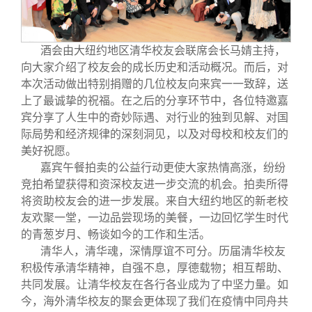
校友文苑
三创大赛
会长致辞
校友讲坛
实用信息
总会章程
酒会由大纽约地区清华校友会联席会长马婧主持，
向大家介绍了校友会的成长历史和活动概况。而后，对
本次活动做出特别捐赠的几位校友向来宾一一致辞，送
校友视界
理事会名单
上了最诚挚的祝福。在之后的分享环节中，各位特邀嘉
宾分享了人生中的奇妙际遇、对行业的独到见解、对国
制度法规
际局势和经济规律的深刻洞见，以及对母校和校友们的
美好祝愿。
嘉宾午餐拍卖的公益行动更使大家热情高涨，纷纷
联系我们
竞拍希望获得和资深校友进一步交流的机会。拍卖所得
将资助校友会的进一步发展。来自大纽约地区的新老校
友欢聚一堂，一边品尝现场的美餐，一边回忆学生时代
的青葱岁月、畅谈如今的工作和生活。
清华人，清华魂，深情厚谊不可分。历届清华校友
积极传承清华精神，自强不息，厚德载物；相互帮助、
共同发展。让清华校友在各行各业成为了中坚力量。如
今，海外清华校友的聚会更体现了我们在疫情中同舟共