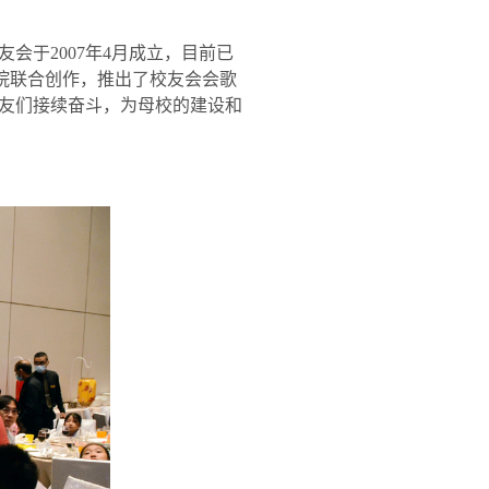
友会于
2007
年
4
月成立，目前已
院联合创作，推出了校友会会歌
友们接续奋斗，为母校的建设和