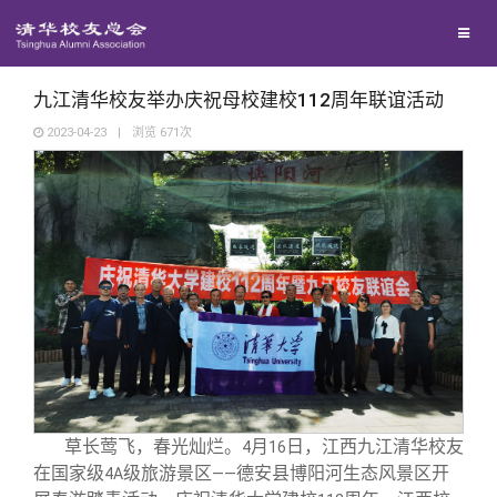
校友联络
回馈母校
地区联络
九江清华校友举办庆祝母校建校112周年联谊活动
2023-04-23
|
浏览
671
次
媒体平台
年级联络
捐赠项目
百年清华
院系校友工作
捐赠新闻
《清华校友通讯》
校友服务
专业委员会
捐赠纪事
《水木清华》
清华人物
校友总会
兴趣群体
捐赠方法
我要订阅
清华故事
终身学习
关闭
西南联大校友会
义工计划
新媒体平台
青春风采
信息化服务
总会简介
草长莺飞，春光灿烂。
月
日，江西九江清华校友
4
16
在国家级
级旅游景区
德安县博阳河生态风景区开
4A
——