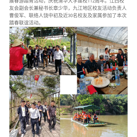
展春游踏青活动，庆祝清华大学建校
周年。江西校
112
校友文苑
三创大赛
会长致辞
友会副会长兼秘书长章少华，九江地区校友活动负责人
曹俊军、联络人饶中初及近
名校友及家属参加了本次
30
校友讲坛
实用信息
总会章程
踏春联谊活动。
校友视界
理事会名单
制度法规
联系我们