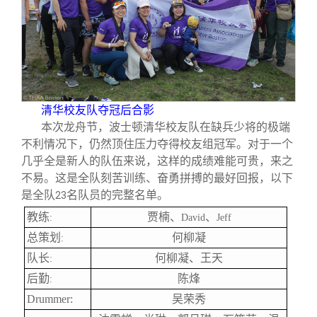
清华校友队夺冠后合影
本次龙舟节，波士顿清华校友队在缺兵少将的极端
不利情况下，仍然顶住压力夺得校友组冠军。对于一个
几乎全是新人的队伍来说，这样的成绩难能可贵，来之
不易。这是全队刻苦训练、奋勇拼搏的最好回报，以下
是全队
名队员的完整名单。
23
教练
贾楠、
、
:
David
Jeff
总策划
何柳凝
:
队长
何柳凝、王天
:
后勤
陈烽
:
Drummer:
吴荣秀