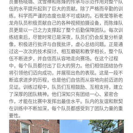
员曹杨晓璐、沈雪禅和陈烽的传承与示范作用对整个队
伍的水平提升起到了巨大的贡献。除了严格而辛勤的训
练，科学而严谨的态度也是不可或缺的。石筱莹等新老
龙舟队员积极贡献自己的各种视频拍摄设备，而陈烽队
员更是以一己之力支撑起了整个后勤保障团队。每次训
练结束后，尽管时常已是深夜，队员们仍会反复分析录
像，积极进行批评与自我批评，虚心总结问题。正是通
过这一次次的技术探讨、相互磨砺和教学相长，整个队
伍不断进步，并自信而从容地走向赛场。在这个过程
中，每个队员都付出了巨大的努力。他们相信团结协作
将引领他们迈向成功，并展现出色的表现。这是一段不
断追求进步的历程，也是他们自信而从容地向前迈进的
见证。训练过程中，队员们互相鼓励、互相支持，建立
了深厚的团队精神。他们深知只有团结一心、紧密合
作，才能在比赛中发挥出最佳水平。队内的友谊和默契
在训练中不断加深，每个队员都感受到了团队力量的重
要性。