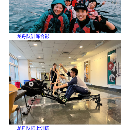
龙舟队训练合影
龙舟队陆上训练