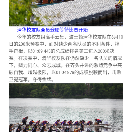
清华校友队全员登船等待比赛开始
今年的校友组高手云集，波士顿清华校友队在
月
6
10
日的
米预赛中，面对缺少两名队员的不利条件，携
200
手奋楫，以
的总成绩排名第三进入
米决
01:09.445
200
赛。在决赛中，清华校友队在仍然缺少一名队员的情况
下，戮力同心、众志成城，在齐头并进的激烈竞争中突
破自我、超越极限，以
的成绩脱颖而出，击败
01:04:878
卫冕冠军，夺得金牌。