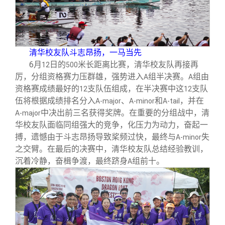
清华校友队斗志昂扬，一马当先
6
月
日的
米长距离比赛，清华校友队再接再
12
500
厉，分组资格赛力压群雄，强势进入
组半决赛。
组由
A
A
资格赛成绩最好的
支队伍组成，在半决赛中这
支队
12
12
伍将根据成绩排名分入
、
和
，并在
A-major
A-minor
A-tail
中决出前三名获得奖牌。在重要的分组战中，清
A-major
华校友队面临同组强大的竞争，化压力为动力，奋起一
搏，遗憾由于斗志昂扬导致桨频过快，最终与
失
A-minor
之交臂。在最后的决赛中，清华校友队总结经验教训，
沉着冷静，奋楫争渡，最终跻身
组前十。
A