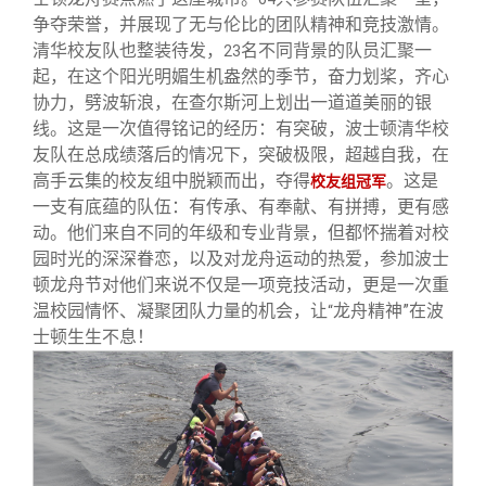
校友文苑
三创大赛
会长致辞
争夺荣誉，并展现了无与伦比的团队精神和竞技激情。
清华校友队也整装待发，
名不同背景的队员汇聚一
23
校友讲坛
实用信息
总会章程
起，在这个阳光明媚生机盎然的季节，奋力划桨，齐心
协力，劈波斩浪，在查尔斯河上划出一道道美丽的银
线。这是一次值得铭记的经历：有突破，波士顿清华校
校友视界
理事会名单
友队在总成绩落后的情况下，突破极限，超越自我，在
高手云集的校友组中脱颖而出，夺得
。这是
校友组冠军
制度法规
一支有底蕴的队伍：有传承、有奉献、有拼搏，更有感
动。他们来自不同的年级和专业背景，但都怀揣着对校
园时光的深深眷恋，以及对龙舟运动的热爱，参加波士
联系我们
顿龙舟节对他们来说不仅是一项竞技活动，更是一次重
温校园情怀、凝聚团队力量的机会，让
龙舟精神”在波
“
士顿生生不息！