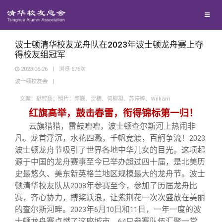
校友联络
回馈母校
地区联络
波士顿清华校友龙舟队在2023年波士顿龙舟赛上夺
得校友组冠军
2023-06-26
|
浏览
676
次
媒体平台
年级联络
捐赠项目
波士顿校友会
|
文案：舒智扬；照片：郭巍、贾楠、何柳凝、苏婷婷、William
百年清华
院系校友工作
捐赠新闻
《清华校友通讯》
红旗高举，鼓击春雷，衔得锦标第一归！
云旗猎猎，雷鼓嘈嘈，波士顿查尔斯河上热闹非
校友服务
专业委员会
捐赠纪事
《水木清华》
清华人物
凡。龙首浮沉，水花四溅，千帆竞渡，百舸争流！
2023
波士顿龙舟节吸引了世界各地中华儿女的目光。这项起
源于中国的龙舟赛事至今已举办超过四十届，是北美历
校友总会
兴趣群体
捐赠方法
我要订阅
清华故事
终身学习
史最悠久、美东新英格兰地区规模最大的龙舟节。波士
顿清华校友队从
年参赛至今，参加了历届龙舟比
2008
关闭
西南联大校友会
义工计划
新媒体平台
青春风采
信息化服务
总会简介
赛，齐心协力，搏桨跃浪，让紫荆花一次次盛放在美丽
的查尔斯河畔。
年
月
日和
日，一年一度的波
2023
6
10
11
士顿龙舟赛点燃了这座城市。
只参赛队伍汇聚一堂，
64