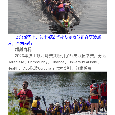
查尔斯河上，波士顿清华校友龙舟队正在劈波斩
浪，奋楫前行
超越自我
2023
年波士顿龙舟赛共吸引了
支队伍参赛，分为
64
、
、
、
、
Collegiate
Community
Finance
University Alumni
、
以及
七大类别，分组预赛。
Health
Club
Corporate