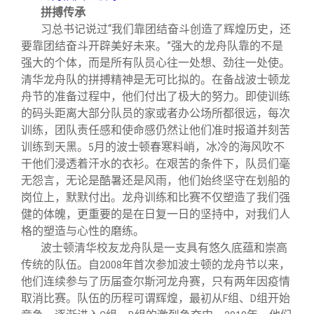
拼搏传承
习总书记说过“我们靠团结奋斗创造了辉煌历史，还
要靠团结奋斗开辟美好未来。”强大的龙舟队靠的不是
强大的个体，而是所有队员心往一处想、劲往一处使。
清华龙舟队的拼搏精神是无可比拟的。在备战波士顿龙
舟节的准备过程中，他们付出了极大的努力。即使训练
的码头距离大部分队员的家或者办公场所都很远，每次
训练，团队责任感和使命感仍然让他们准时报道并刻苦
训练到天黑。
月的波士顿春寒料峭，冰冷的海风吹不
5
干他们浸透着汗水的衣衫。在艰苦的条件下，队员们毫
无怨言，无论是酷暑还是风雨，他们始终坚守在划船的
岗位上，默默付出。龙舟训练和比赛不仅塑造了我们强
健的体魄，更重要的是在日复一日的坚持中，对我们人
格的塑造与心性的磨练。
波士顿清华校友龙舟队是一支具有悠久底蕴和崇高
传统的队伍。自
年首次参加波士顿的龙舟节以来，
2008
他们连续参与了历届查尔斯河龙舟赛，只有两年因疫情
取消比赛。队伍的历程可谓辉煌，最初从
组、
组开始
F
D