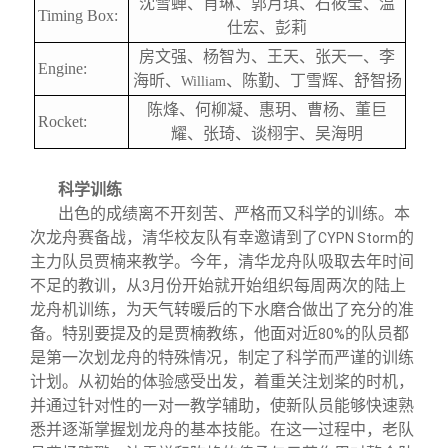
沈雪蝉、肖琳、郭月琪、石筱莹、温
Timing Box:
仕宏、彭莉
房文强、杨智为、王天、张天一、李
Engine:
海昕、
、陈勤、丁雪辉、舒智扬
William
陈烽、何柳凝、惠玥、曹杨、董巨
Rocket:
耀、张琦、谈栩宇、吴海明
科学训练
出色的成绩离不开刻苦、严格而又科学的训练。本
次龙舟赛备战，清华校友队有幸邀请到了
的
CYPN Storm
主力队员贾楠来教学。今年，清华龙舟队吸取去年时间
不足的教训，从
月份开始就开始组织每周两次的陆上
3
龙舟机训练，为天气转暖后的下水磨合做出了充分的准
备。特别要提及的是贾楠教练，他面对近
的队员都
80%
是第一次划龙舟的特殊情况，制定了科学而严谨的训练
计划。从初始的体验感受出发，着重关注划桨的时机，
并通过针对性的一对一教学辅助，使新队员能够快速熟
悉并逐渐掌握划龙舟的基本技能。在这一过程中，老队