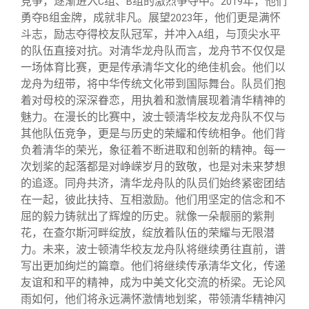
竞争，逐渐进入
组、
组的激烈争夺中。
年，他们
C
B
2019
勇夺
组金牌，成就非凡。展望
年，他们更是满怀
B
2023
斗志，励志夺得校友队冠军，并冲入
组，与顶尖水平
A
的队伍直接对抗。对清华龙舟队而言，龙舟节不仅仅是
一场体育比赛，更是传承清华文化的绝佳机会。他们以
龙舟为纽带，将中华传统文化带到国际舞台。队员们抱
着对母校的深深眷恋，用执着和激情展现着清华精神的
魅力。在漫长的比赛中，波士顿清华校友龙舟队不仅与
其他队伍竞争，更是与历史的荣耀和传统相争。他们背
负着清华的荣光，象征着不断进取和创新的精神。每一
次划桨的起落都是对峥嵘岁月的致敬，也是对未来梦想
的追逐。同舟共济，清华龙舟队的队员们始终紧密团结
在一起，彼此扶持、互相激励。他们用坚定的信念和不
屈的毅力铸就出了辉煌的历史。就像一朵靓丽的紫荆
花，在查尔斯河畔绽放，绽放着队伍的荣耀与无限潜
力。未来，波士顿清华校友龙舟队将继续勇往直前，谱
写出更加绚烂的篇章。他们将继续传承清华文化，传递
友谊和和平的精神，成为中美文化交流的桥梁。无论风
雨如何，他们将永远满怀激情地划桨，带领清华精神闪