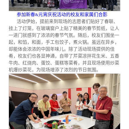
校友文苑
三创大赛
会长致辞
参加新春
元宵庆祝活动的校友和家属们合影
&
校友讲坛
实用信息
总会章程
活动伊始，提前来到现场的志愿者们贴好了春联、
挂上了灯笼，在玻璃窗户上贴了精美的春节剪纸，让人
一进门就感到了浓浓的春节气氛。随后，校友们围坐一
校友视界
理事会名单
起，和馅，和面，手工包饺子，煮火锅。虽远在异乡，
却能体会浓浓的中国年味儿。除了活动现场提供的佳
制度法规
肴，校友们也各显神通，自带了芹菜凉拌花生米、五香
牛肉、红烧肉、蛋饺、蛋糕等菜肴，并且现场使用炒菜
机爆炒菜花，为现场增添了浓烈的节日氛围。
联系我们