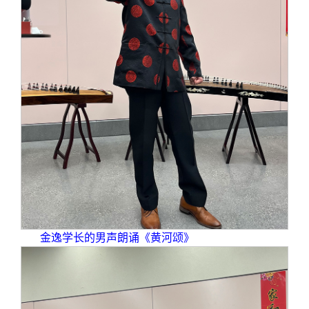
金逸学长的男声朗诵《黄河颂》