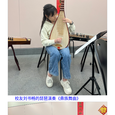
校友刘书畅的琵琶演奏《彝族舞曲》