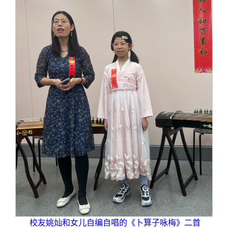
校友姚灿和女儿自编自唱的《卜算子咏梅》二首