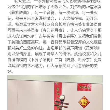
联欢会上，一系列精彩纷呈的文艺表演和趣味游戏
为这个特别的节日增添了无数亮色。刘书畅的琵琶演奏
《彝族舞曲》，每一个音符、每一次碰撞、每一处火
花，都是音乐与浪漫的融合，让人念兹在兹、流连忘
返。特邀嘉宾意大利校友会会长喻方携古筝专业演员曹
阿雨带来古筝重奏《春江花月夜》，让人仿佛置身于那
迷人的江南水乡；古筝独奏《雪山春晓》又把我们带到
了美丽的西藏高原，每一音符都承载着深厚的文化底蕴
和对美好生活的向往。金逸学长的男声朗诵《黄河颂》
则以深情厚意，展现了清华人的情怀。姚灿校友和女儿
自编自唱的《卜算子咏梅》二首（陆游、毛泽东）更是
以其独特的艺术魅力，让大家感受到了诗意栖居的美
好。