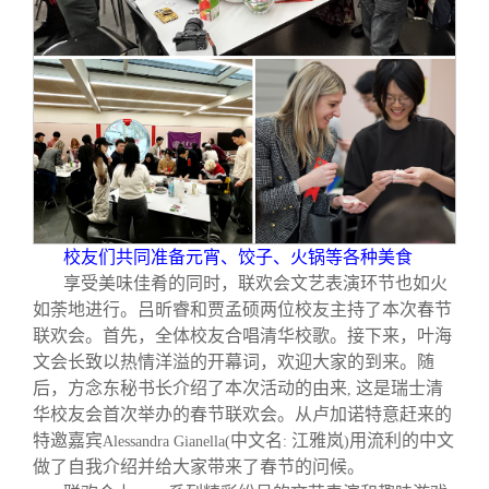
校友们共同准备元宵、饺子、火锅等各种美食
享受美味佳肴的同时，联欢会文艺表演环节也如火
如荼地进行。吕昕睿和贾孟硕两位校友主持了本次春节
联欢会。首先，全体校友合唱清华校歌。接下来，叶海
文会长致以热情洋溢的开幕词，欢迎大家的到来。随
后，方念东秘书长介绍了本次活动的由来
这是瑞士清
,
华校友会首次举办的春节联欢会。从卢加诺特意赶来的
特邀嘉宾
中文名
江雅岚
用流利的中文
Alessandra Gianella(
:
)
做了自我介绍并给大家带来了春节的问候。