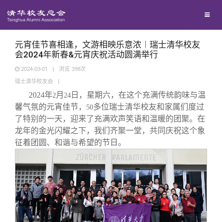
校友联络
回馈母校
地区联络
元宵佳节喜相逢，文游相映乐意浓︱瑞士清华校友
会2024年新春&元宵庆祝活动圆满举行
2024-03-01
|
浏览
398
次
媒体平台
年级联络
捐赠项目
瑞士清华校友会
|
2024
年
月
日，星期六，在这个充满传统韵味与温
2
24
百年清华
院系校友工作
捐赠新闻
《清华校友通讯》
馨气氛的元宵佳节，
多位瑞士清华校友和家属们度过
50
了特别的一天，迎来了充满欢声笑语和温暖的团聚。在
龙年的金光闪耀之下，我们齐聚一堂，共同庆祝这个象
校友服务
专业委员会
捐赠纪事
《水木清华》
清华人物
征着团圆、和谐与希望的节日。
校友总会
兴趣群体
捐赠方法
我要订阅
清华故事
终身学习
关闭
西南联大校友会
义工计划
新媒体平台
青春风采
信息化服务
总会简介