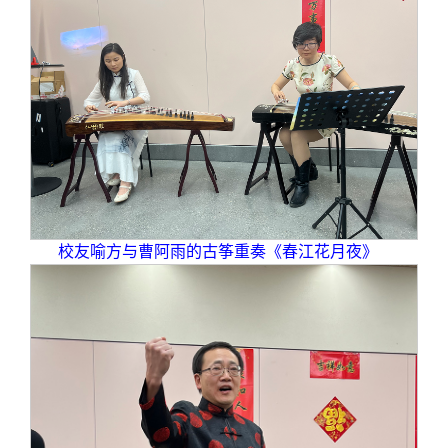
校友喻方与曹阿雨的古筝重奏《春江花月夜》