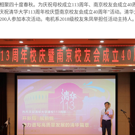
相聚四十度春秋。为庆祝母校成立
113
周年、南京校友会成立
40
庆祝清华大学
113
周年校庆暨南京校友会成立
40
周年
”
活动。清华
200
人参加本次活动。电机系
2018
级校友朱凤举担任活动主持人