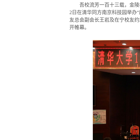
吾校流芳一百十三载，金陵
2
日在清华同方南京科技园举办
“
友总会副会长王岩及在宁校友约
开帷幕。