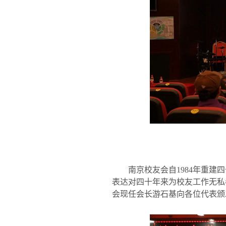
南京校友会自
1984
年重建四
表达对四十年来为校友工作无私
会现任会长游石基向各位代表颁