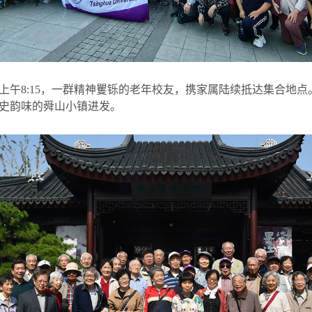
上午
8:15
，一群精神矍铄的老年校友，携家属陆续抵达集合地点
史韵味的舜山小镇进发。