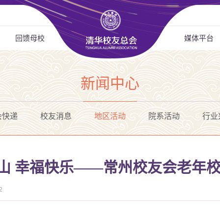
回馈母校
媒体平台
新闻中心
会快递
校友消息
地区活动
院系活动
行业
舜山 幸福快乐——常州校友会老年
2