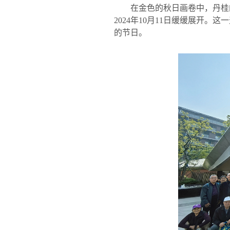
在金色的秋日画卷中，丹桂
2024
年
10
月
11
日缓缓展开。这一
的节日。