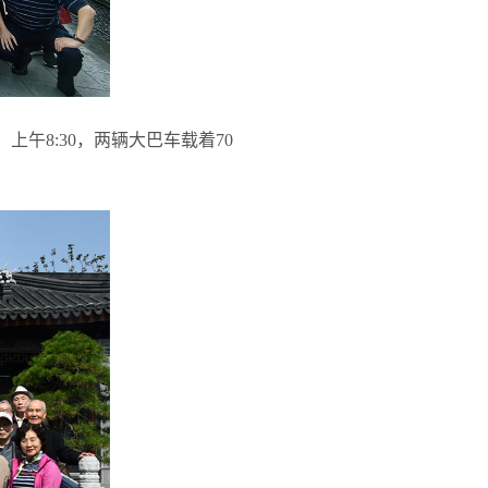
。上午
8:30
，两辆大巴车载着
70