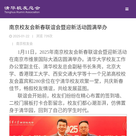
校友联络
回馈母校
地区联络
南京校友会新春联谊会暨迎新活动圆满举办
2025-01-22
|
浏览
739
次
|
南京校友会
媒体平台
年级联络
捐赠项目
1月11日，2025年南京校友会新春联谊会暨迎新活动
在南京市维景国际大酒店圆满举办。清华大学校友工作
百年清华
院系校友工作
捐赠新闻
《清华校友通讯》
办公室副主任、清华校友总会副秘书长朱亮，北京大
学、香港理工大学、西安交通大学等十一个兄弟高校校
友会嘉宾和280余位在宁清华校友欢聚一堂，共庆新春
校友服务
专业委员会
捐赠纪事
《水木清华》
清华人物
佳节，畅叙校友情谊，共绘发展蓝图。
联谊会开始前，校友们纷纷在精心布置的签到墙、
校友总会
兴趣群体
捐赠方法
我要订阅
清华故事
终身学习
二校门展板打卡合影留念，校友们都心潮澎湃，仿佛置
身于清华园，回到了自己的学生时代。
关闭
西南联大校友会
义工计划
新媒体平台
青春风采
信息化服务
总会简介