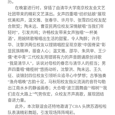
历。
在晚宴进行时，穿插了由清华大学南京校友会文艺
社团带来的精彩文艺演出。女声四重唱“纺织姑娘”展现
优美和声，温文雅、张春华、许月华、张霈四位校友配
合默契；陶未远、曹亚民两位校友深情献唱“当我们年
轻时”，引发共鸣；许畅校友带来女声独唱“一杯美
酒”，用婉转歌喉唱出生活的甜蜜，令人陶醉；许月
华、沈黎洪两位校友以铿锵唱腔呈现京歌“中国脊梁”彰
显民族精神，振奋人心；温文雅、邵华、朱凤举、王少
儒“老中青”三代校友用铿锵有力的声音朗诵原创诗歌
“我是清华人”，诉说对母校的眷恋与清华人的担当；男
声四重唱“橄榄树”悠扬动听，沈黎洪、陶未远、王久
征、谈锦封四位校友引领听众追寻心中梦想；古筝独奏
“渔舟唱晚”古韵十足，马秋阳校友指尖流淌的音符勾勒
出江南水乡的静谧画卷；大合唱“波兰圆舞曲”“榕树”“我
们走在大路上”气势恢宏，众校友齐声高歌，展现团结
奋进力量。
此外，本次联谊会还特地邀请了CBA 头牌苏酒啦啦
队表演精彩舞蹈，引发现场阵阵喝彩。