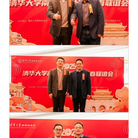
校友文苑
三创大赛
会长致辞
校友讲坛
实用信息
总会章程
校友视界
理事会名单
制度法规
联系我们