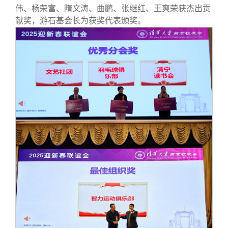
伟、杨荣富、隋文涛、曲鹏、张继红、王爽荣获杰出贡
献奖，游石基会长为获奖代表颁奖。