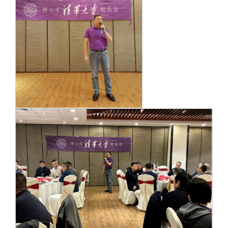
校友文苑
三创大赛
会长致辞
校友讲坛
实用信息
总会章程
校友视界
理事会名单
制度法规
联系我们