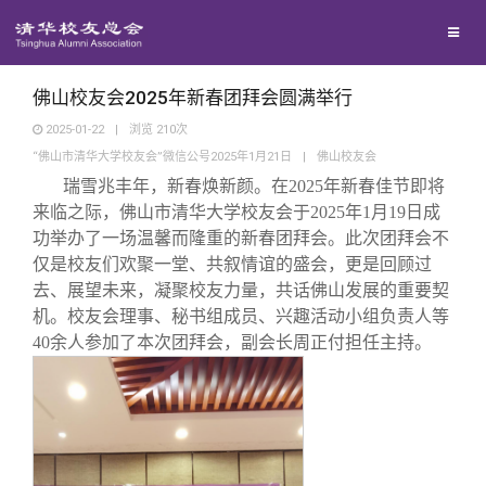
校友联络
回馈母校
地区联络
佛山校友会2025年新春团拜会圆满举行
2025-01-22
|
浏览
210
次
“佛山市清华大学校友会”微信公号2025年1月21日
|
佛山校友会
媒体平台
年级联络
捐赠项目
瑞雪兆丰年，新春焕新颜。在2025年新春佳节即将
来临之际，佛山市清华大学校友会于2025年1月19日成
百年清华
院系校友工作
捐赠新闻
《清华校友通讯》
功举办了一场温馨而隆重的新春团拜会。此次团拜会不
仅是校友们欢聚一堂、共叙情谊的盛会，更是回顾过
去、展望未来，凝聚校友力量，共话佛山发展的重要契
校友服务
专业委员会
捐赠纪事
《水木清华》
清华人物
机。校友会理事、秘书组成员、兴趣活动小组负责人等
40余人参加了本次团拜会，副会长周正付担任主持。
校友总会
兴趣群体
捐赠方法
我要订阅
清华故事
终身学习
关闭
西南联大校友会
义工计划
新媒体平台
青春风采
信息化服务
总会简介