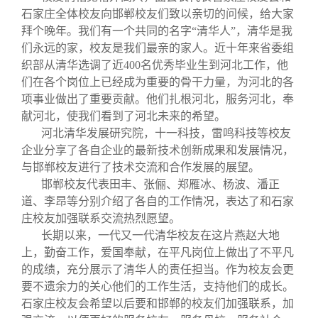
校友文苑
三创大赛
会长致辞
石家庄全体校友向邯郸校友们致以亲切的问候，给大家
拜个晚年。我们有一个共同的名字“清华人”，清华是我
校友讲坛
实用信息
总会章程
们永远的家，校友是我们最亲的家人。近十年来省委组
织部从清华选调了近400名优秀毕业生到河北工作，他
们在各个岗位上已经成为重要的骨干力量，为河北的各
校友视界
理事会名单
项事业做出了重要贡献。他们扎根河北，服务河北，奉
献河北，使我们看到了河北未来的希望。
河北清华发展研究院，十一科技，雷鸣科技等校友
制度法规
企业分享了各自企业的最新技术创新成果和发展情况，
与邯郸校友进行了技术交流和合作发展的展望。
联系我们
邯郸校友代表田丰、张俪、郑雁冰、杨波、潘正
道、李昂等分别介绍了各自的工作情况，表达了和石家
庄校友加强联系交流热烈愿望。
长期以来，一代又一代清华校友在这片燕赵大地
上，勤奋工作，爱国奉献，在平凡岗位上做出了不平凡
的成绩，充分展示了清华人的责任担当。作为校友会更
要不遗余力的关心他们的工作生活，支持他们的成长。
石家庄校友会希望以后要和邯郸的校友们加强联系，加