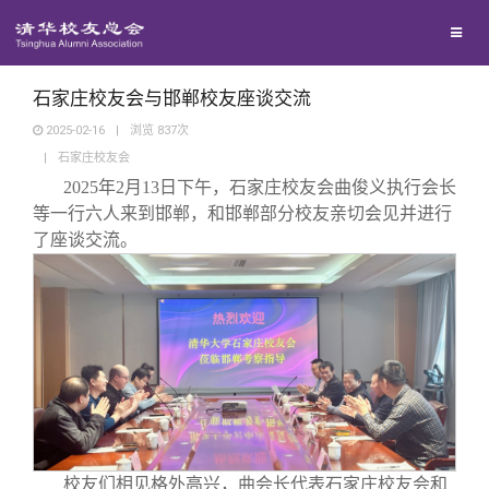
校友联络
回馈母校
地区联络
石家庄校友会与邯郸校友座谈交流
2025-02-16
|
浏览
837
次
|
石家庄校友会
媒体平台
年级联络
捐赠项目
2025年2月13日下午，石家庄校友会曲俊义执行会长
等一行六人来到邯郸，和邯郸部分校友亲切会见并进行
百年清华
院系校友工作
捐赠新闻
《清华校友通讯》
了座谈交流。
校友服务
专业委员会
捐赠纪事
《水木清华》
清华人物
校友总会
兴趣群体
捐赠方法
我要订阅
清华故事
终身学习
关闭
西南联大校友会
义工计划
新媒体平台
青春风采
信息化服务
总会简介
校友们相见格外高兴，曲会长代表石家庄校友会和