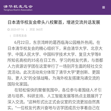
校友联络
回馈母校
地区联络
日本清华校友会牵头八校聚首，增进交流共话发展
2025-07-16
|
浏览
360
次
|
日本校友会
媒体平台
年级联络
捐赠项目
6月22日，东京湾畔的葛西临海公园格外热闹。在
日本清华校友会的精心组织下，来自清华大学、北京大
百年清华
院系校友工作
捐赠新闻
《清华校友通讯》
学、中国人民大学、中国科学技术大学、复旦大学等8
所知名高校的35名在日工作、学习的校友代表，与首都
人力资源访学团在这里举行了一场别开生面的轻社交交
校友服务
专业委员会
捐赠纪事
《水木清华》
清华人物
流活动。此次活动充分体现了清华大学"更创新、更国
际、更人文"的全球战略，为海外校友搭建沟通交流的
校友总会
兴趣群体
捐赠方法
我要订阅
清华故事
终身学习
国际化家园。
在轻松愉快的聚餐氛围中，各位参与者围绕人才引
进与培养、科研支持、人工智能发展等热点主题展开了
关闭
西南联大校友会
义工计划
新媒体平台
青春风采
信息化服务
总会简介
深入交流。"这种形式比正式会议室的交流更加自然真
实。"一位校友代表兴奋地与访学团成员分享着自己在