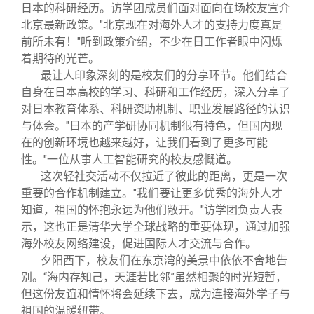
校友文苑
三创大赛
会长致辞
日本的科研经历。访学团成员们面对面向在场校友宣介
北京最新政策。"北京现在对海外人才的支持力度真是
前所未有！"听到政策介绍，不少在日工作者眼中闪烁
校友讲坛
实用信息
总会章程
着期待的光芒。
最让人印象深刻的是校友们的分享环节。他们结合
校友视界
理事会名单
自身在日本高校的学习、科研和工作经历，深入分享了
对日本教育体系、科研资助机制、职业发展路径的认识
与体会。"日本的产学研协同机制很有特色，但国内现
制度法规
在的创新环境也越来越好，让我们看到了更多可能
性。"一位从事人工智能研究的校友感慨道。
联系我们
这次轻社交活动不仅拉近了彼此的距离，更是一次
重要的合作机制建立。"我们要让更多优秀的海外人才
知道，祖国的怀抱永远为他们敞开。"访学团负责人表
示，这也正是清华大学全球战略的重要体现，通过加强
海外校友网络建设，促进国际人才交流与合作。
夕阳西下，校友们在东京湾的美景中依依不舍地告
别。“海内存知己，天涯若比邻”虽然相聚的时光短暂，
但这份友谊和情怀将会延续下去，成为连接海外学子与
祖国的温暖纽带。